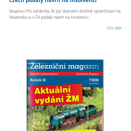
Czech podaly návrh na insolvenci
Skupina VTG oznámila, že její dopravní dceřiné společnosti na
Slovensku a v ČR podaly návrh na insolvenci.
číst dále