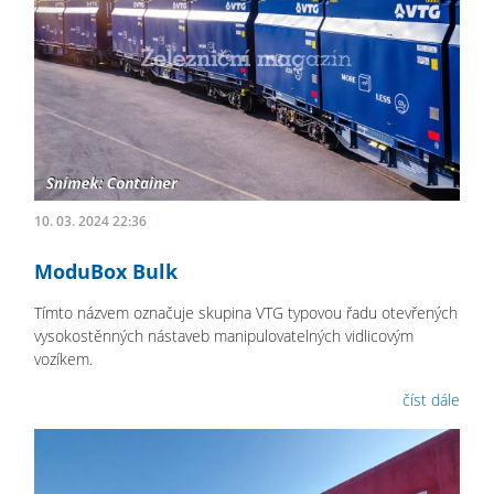
10. 03. 2024 22:36
ModuBox Bulk
Tímto názvem označuje skupina VTG typovou řadu otevřených
vysokostěnných nástaveb manipulovatelných vidlicovým
vozíkem.
číst dále