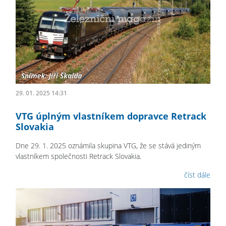
29. 01. 2025 14:31
VTG úplným vlastníkem dopravce Retrack
Slovakia
Dne 29. 1. 2025 oznámila skupina VTG, že se stává jediným
vlastníkem společnosti Retrack Slovakia.
číst dále