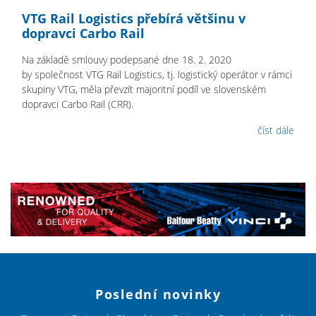
VTG Rail Logistics přebírá většinu v
dopravci Carbo Rail
Na základě smlouvy podepsané dne 18. 2. 2020
by společnost VTG Rail Logistics, tj. logistický operátor v rámci
skupiny VTG, měla převzít majoritní podíl ve slovenském
dopravci Carbo Rail (CRR).
číst dále
Poslední novinky