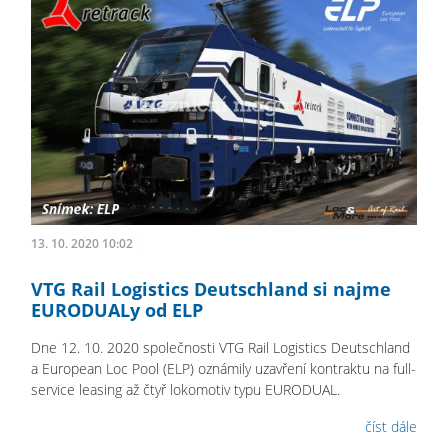
13. 10. 2020 10:02
VTG Rail Logistics Deutschland si najme
EURODUALy od ELP
Dne 12. 10. 2020 společnosti VTG Rail Logistics Deutschland
a European Loc Pool (ELP) oznámily uzavření kontraktu na full-
service leasing až čtyř lokomotiv typu EURODUAL.
číst dále