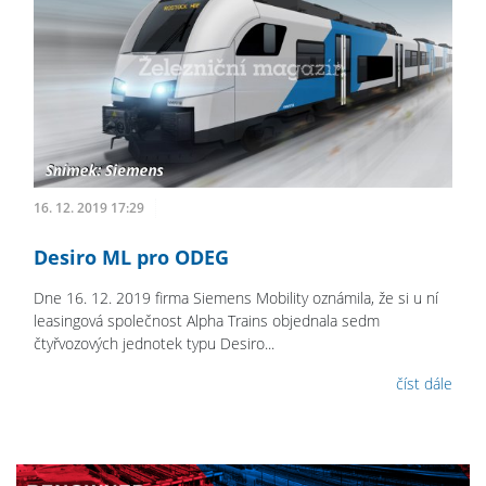
16. 12. 2019 17:29
Desiro ML pro ODEG
Dne 16. 12. 2019 firma Siemens Mobility oznámila, že si u ní
leasingová společnost Alpha Trains objednala sedm
čtyřvozových jednotek typu Desiro...
číst dále