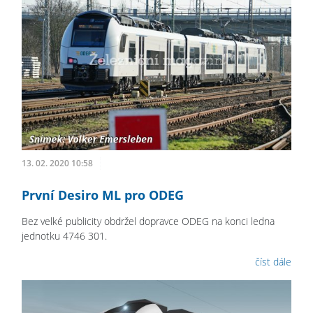
13. 02. 2020 10:58
První Desiro ML pro ODEG
Bez velké publicity obdržel dopravce ODEG na konci ledna
jednotku 4746 301.
číst dále