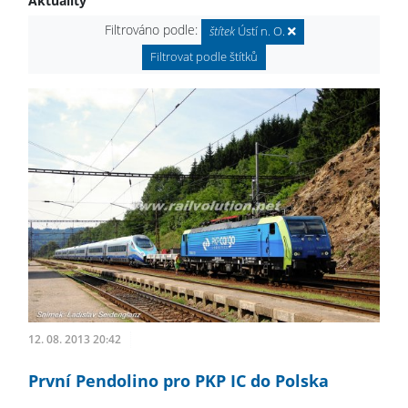
Aktuality
Filtrováno podle:
štítek
Ústí n. O.
Filtrovat podle štítků
12. 08. 2013 20:42
První Pendolino pro PKP IC do Polska