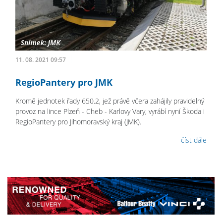
11. 08. 2021 09:57
RegioPantery pro JMK
Kromě jednotek řady 650.2, jež právě včera zahájily pravidelný
provoz na lince Plzeň - Cheb - Karlovy Vary, vyrábí nyní Škoda i
RegioPantery pro Jihomoravský kraj (JMK).
číst dále