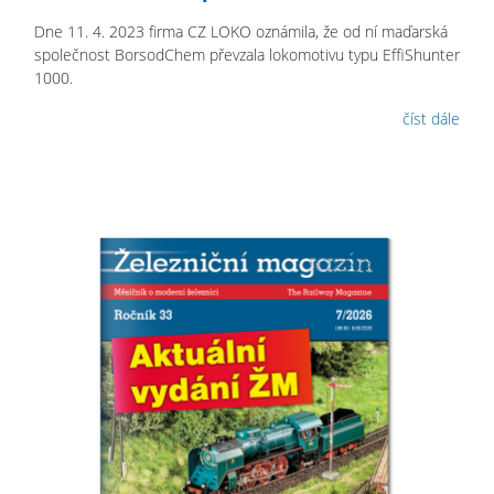
Dne 11. 4. 2023 firma CZ LOKO oznámila, že od ní maďarská
společnost BorsodChem převzala lokomotivu typu EffiShunter
1000.
číst dále