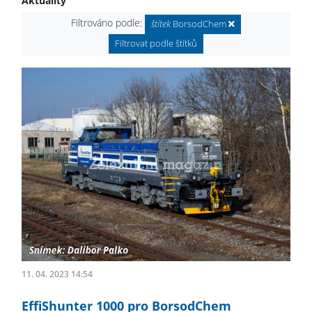
Aktuality
Filtrováno podle:
štítek
BorsodChem
Filtrovat podle štítků
11. 04. 2023 14:54
EffiShunter 1000 pro BorsodChem