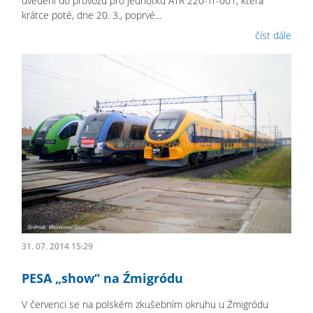
uvedení do provozu pro jednotku ATR 220-Tr-001, která
krátce poté, dne 20. 3., poprvé...
číst dále
31. 07. 2014 15:29
PESA „show“ na Źmigródu
V červenci se na polském zkušebním okruhu u Źmigródu