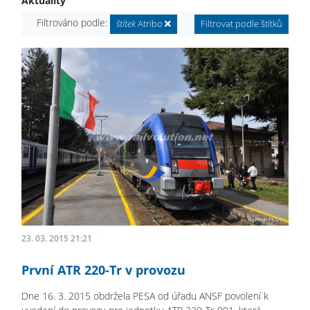
Aktuality
Filtrováno podle:
štítek
Atribo
Filtrovat podle štítků
23. 03. 2015 21:21
První ATR 220-Tr v provozu
Dne 16. 3. 2015 obdržela PESA od úřadu ANSF povolení k