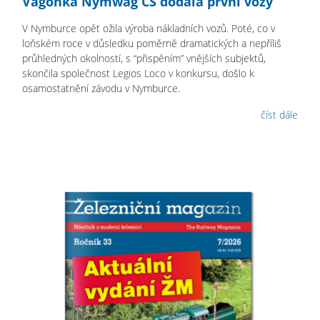
Vagónka Nymwag CS dodala první vozy
V Nymburce opět ožila výroba nákladních vozů. Poté, co v
loňském roce v důsledku poměrně dramatických a nepříliš
průhledných okolností, s “přispěním” vnějších subjektů,
skončila společnost Legios Loco v konkursu, došlo k
osamostatnění závodu v Nymburce.
číst dále