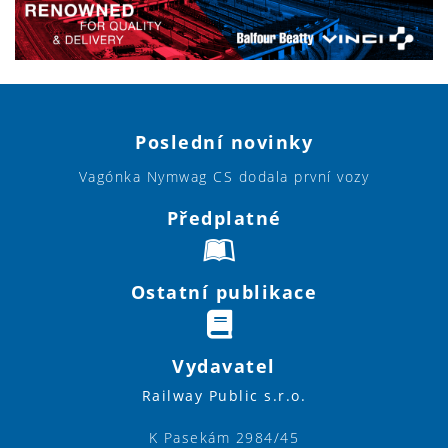
Poslední novinky
Vagónka Nymwag CS dodala první vozy
Předplatné
Ostatní publikace
Vydavatel
Railway Public s.r.o.
K Pasekám 2984/45