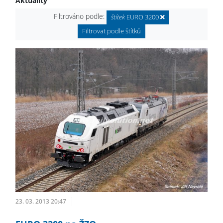
Aktuality
Filtrováno podle:
štítek
EURO 3200
Filtrovat podle štítků
23. 03. 2013 20:47