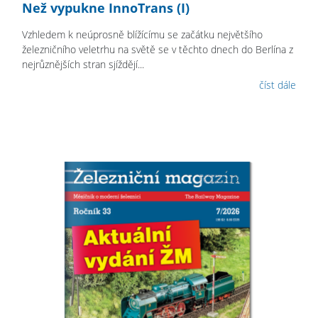
Než vypukne InnoTrans (I)
Vzhledem k neúprosně blížícímu se začátku největšího
železničního veletrhu na světě se v těchto dnech do Berlína z
nejrůznějších stran sjíždějí...
číst dále