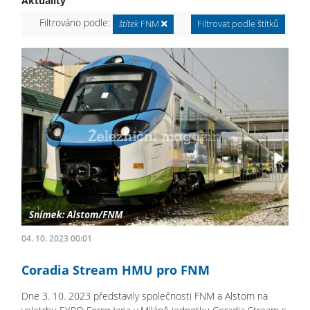
Aktuality
Filtrováno podle:
štítek
FNM
Filtrovat podle štítků
04. 10. 2023 00:01
Coradia Stream HMU pro FNM
Dne 3. 10. 2023 představily společnosti FNM a Alstom na