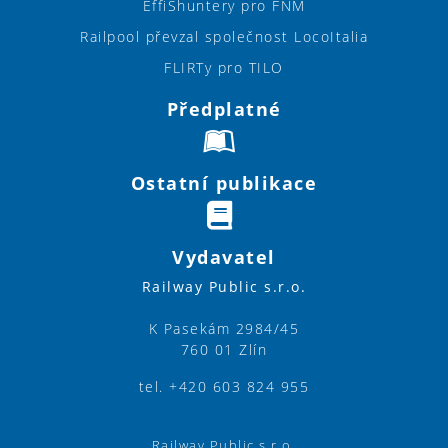
EffiShuntery pro FNM
Railpool převzal společnost LocoItalia
FLIRTy pro TILO
Předplatné
Ostatní publikace
Vydavatel
Railway Public s.r.o.
K Pasekám 2984/45
760 01 Zlín
tel. +420 603 824 955
Railway Public s.r.o.