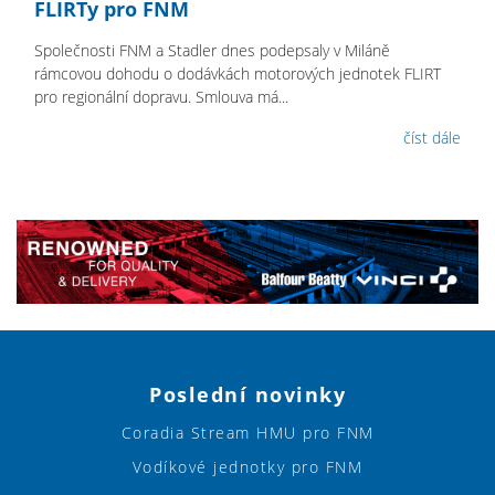
FLIRTy pro FNM
Společnosti FNM a Stadler dnes podepsaly v Miláně
rámcovou dohodu o dodávkách motorových jednotek FLIRT
pro regionální dopravu. Smlouva má...
číst dále
Poslední novinky
Coradia Stream HMU pro FNM
Vodíkové jednotky pro FNM