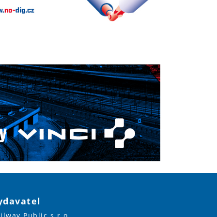
ydavatel
ilway Public s.r.o.