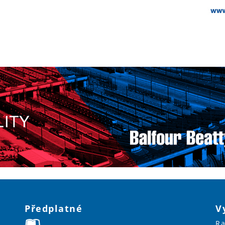
Předplatné
V
Ra