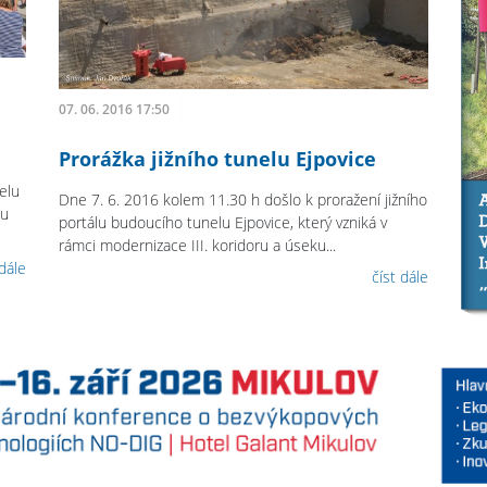
07. 06. 2016 17:50
Prorážka jižního tunelu Ejpovice
elu
Dne 7. 6. 2016 kolem 11.30 h došlo k proražení jižního
lu
portálu budoucího tunelu Ejpovice, který vzniká v
rámci modernizace III. koridoru a úseku...
 dále
číst dále