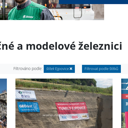
čné a modelové železnici
Filtrováno podle:
štítek
Ejpovice
Filtrovat podle štítků