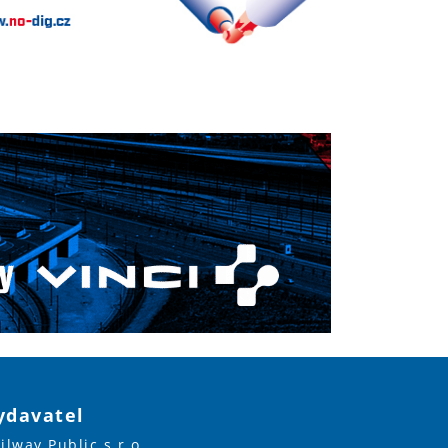
ydavatel
ilway Public s.r.o.