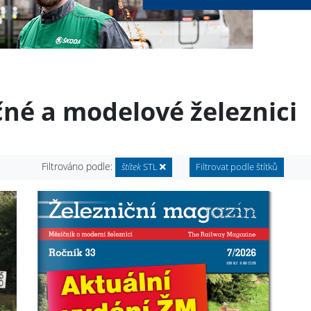
čné a modelové železnici
Filtrováno podle:
štítek
STL
Filtrovat podle štítků