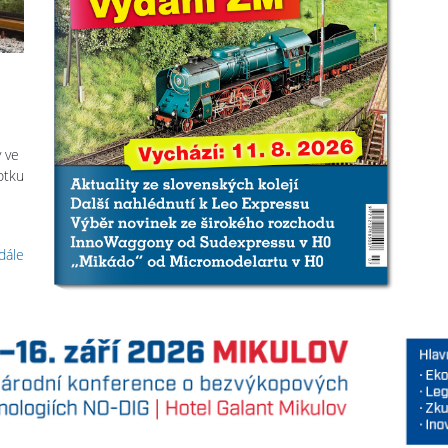
y ve
otku
 dále