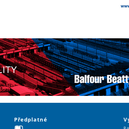
Předplatné
V
Ra