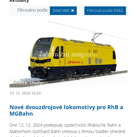
Aktuality
Filtrováno podle:
štítek
MBC
Filtrovat podle štítků
13. 12. 2024 10:24
Nové dvouzdrojové lokomotivy pro RhB a
MGBahn
Dne 12. 12. 2024 podepsaly společnosti Rhätische Bahn a
Matterhorn Gotthard Bahn smlouvy s firmou Stadler ohledně