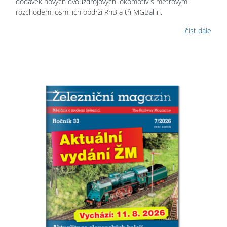
dodávek nových dvouzdrojových lokomotiv s metrovým
rozchodem: osm jich obdrží RhB a tři MGBahn.
číst dále