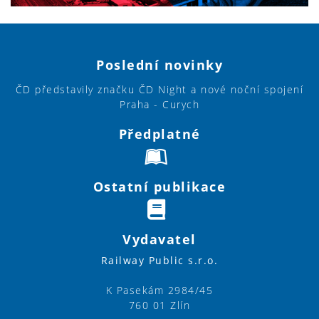
Poslední novinky
ČD představily značku ČD Night a nové noční spojení
Praha - Curych
Předplatné
Ostatní publikace
Vydavatel
Railway Public s.r.o.
K Pasekám 2984/45
760 01 Zlín