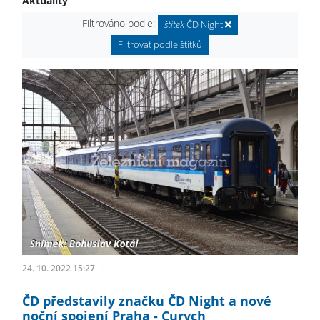
Aktuality
Filtrováno podle:
štítek
ČD Night
Filtrovat podle štítků
24. 10. 2022 15:27
ČD představily značku ČD Night a nové
noční spojení Praha - Curych