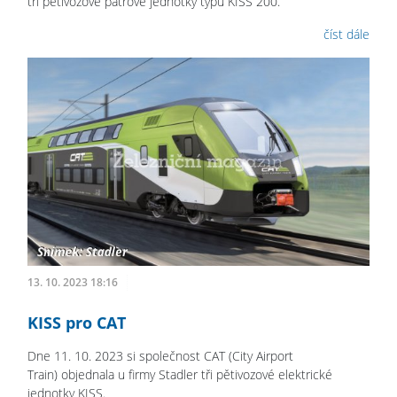
tři pětivozové patrové jednotky typu KISS 200.
číst dále
13. 10. 2023 18:16
KISS pro CAT
Dne 11. 10. 2023 si společnost CAT (City Airport
Train) objednala u firmy Stadler tři pětivozové elektrické
jednotky KISS.