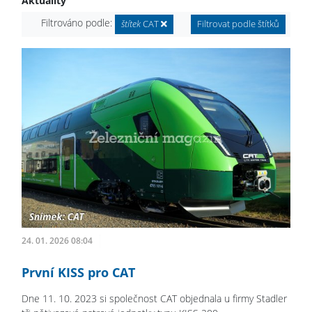
Aktuality
Filtrováno podle:
štítek
CAT
Filtrovat podle štítků
24. 01. 2026 08:04
První KISS pro CAT
Dne 11. 10. 2023 si společnost CAT objednala u firmy Stadler