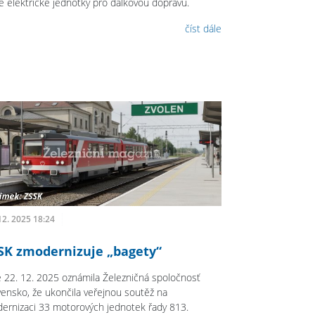
é elektrické jednotky pro dálkovou dopravu.
číst dále
12. 2025 18:24
SK zmodernizuje „bagety“
 22. 12. 2025 oznámila Železničná spoločnosť
vensko, že ukončila veřejnou soutěž na
ernizaci 33 motorových jednotek řady 813.