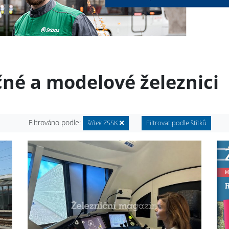
čné a modelové železnici
Filtrováno podle:
štítek
ZSSK
Filtrovat podle štítků