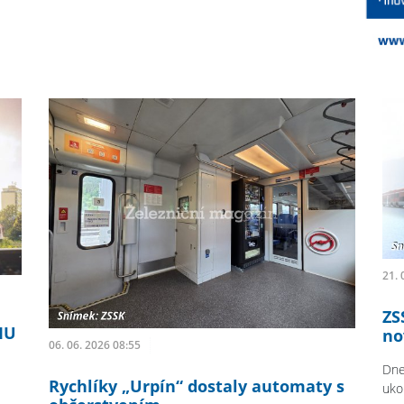
21. 
ZS
MU
no
06. 06. 2026 08:55
Dne
Rychlíky „Urpín“ dostaly automaty s
uko