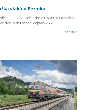
ážka vlaků u Pezinku
eděli 9. 11. 2025 večer došlo u stanice Pezinok ke
žce dvou vlaků osobní dopravy ZSSK.
číst dále