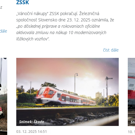
ZSSK
oz
„Vánoční nákupy“ ZSSK pokračují. Železničná
spoločnosť Slovensko dne 23. 12. 2025 oznámila, že
„po dôslednej príprave a rokovaniach oficiálne
 dále
aktivovala zmluvu na nákup 10 modernizovaných
lôžkových vozňov“
.
číst dále
03. 12. 2025 14:51
10. 