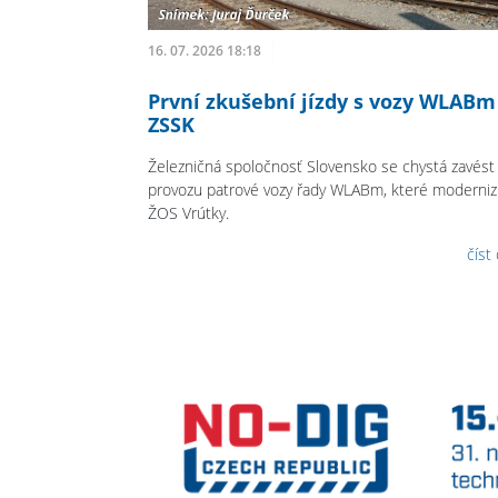
16. 07. 2026 18:18
První zkušební jízdy s vozy WLABm
ZSSK
Železničná spoločnosť Slovensko se chystá zavést
provozu patrové vozy řady WLABm, které modernizu
ŽOS Vrútky.
číst