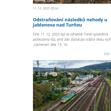
11. 12. 2025 20:34
Odstraňování následků nehody u
Jablonova nad Turňou
Dne 11. 12. 2025 byl ve výhybně Tunel vyzvednut
poškozený vůz, jenž zde zůstal po srážce dvou rych
„Gemeran“ dne 13. 10.
číst