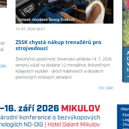
15. 07. 2026 08:57
ZSSK chystá nákup trenažérů pro
 do
strojvedoucí
jí
Železničná spoločnosť Slovensko vyhlásila 14. 7. 2026
verejnú súťaž na dodanie 12 trenažérov železničných
 dále
koľajových vozidiel - dvoch kabínových a desiatich
prenosných stolových zariadení.
číst dále