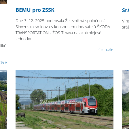
BEMU pro ZSSK
Sr
Dne 3. 12. 2025 podepsala Železničná spoločnosť
V n
Slovensko smlouvu s konsorciem dodavatelů ŠKODA
srá
TRANSPORTATION - ŽOS Trnava na akutrolejové
jednotky.
líků
číst dále
 dále