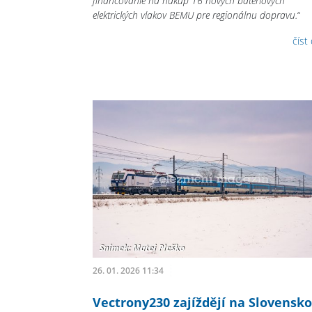
financovanie na nákup 16 nových batériových
elektrických vlakov BEMU pre regionálnu dopravu.
“
číst
26. 01. 2026 11:34
Vectrony230 zajíždějí na Slovensko