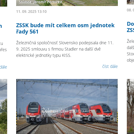
08. 
11. 09. 2025 13:10
Do
ZSSK bude mít celkem osm jednotek
n
ZS
řady 561
Žel
Železničná spoločnosť Slovensko podepsala dne 11.
tu
dal
9. 2025 smlouvu s firmou Stadler na další dvě
přes
Sto
elektrické jednotky typu KISS.
obj
číst dále
 dále