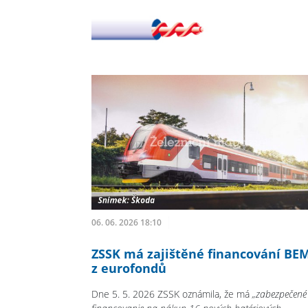
06. 06. 2026 18:10
ZSSK má zajištěné financování BE
z eurofondů
Dne 5. 5. 2026 ZSSK oznámila, že má
„zabezpečené