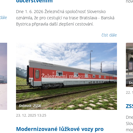
občerstvením
nov
Dne 1. 6. 2026 Železničná spoločnosť Slovensko
 dále
oznámila, že pro cestující na trase Bratislava - Banská
Bystrica připravila další zlepšení cestování.
číst dále
22. 
ZS
23. 12. 2025 13:25
Dne
Slo
Modernizované lůžkové vozy pro
mod