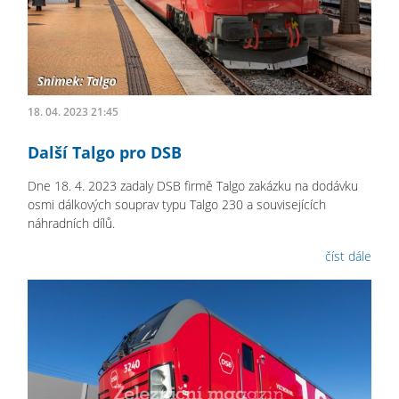
18. 04. 2023 21:45
Další Talgo pro DSB
Dne 18. 4. 2023 zadaly DSB firmě Talgo zakázku na dodávku
osmi dálkových souprav typu Talgo 230 a souvisejících
náhradních dílů.
číst dále