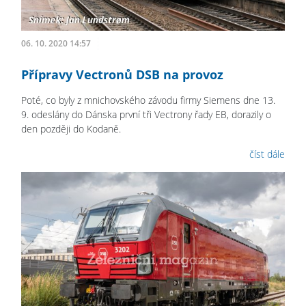
06. 10. 2020 14:57
Přípravy Vectronů DSB na provoz
Poté, co byly z mnichovského závodu firmy Siemens dne 13.
9. odeslány do Dánska první tři Vectrony řady EB, dorazily o
den později do Kodaně.
číst dále