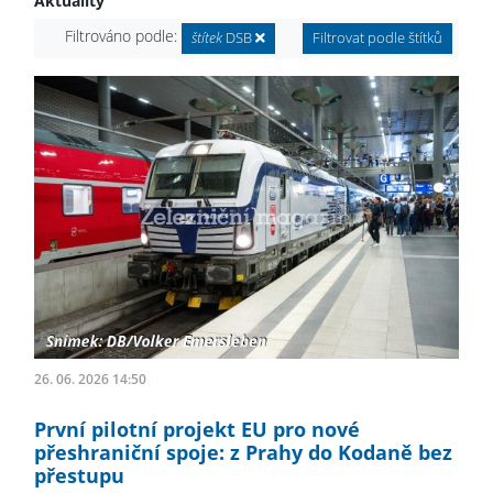
Aktuality
Filtrováno podle:
štítek
DSB
Filtrovat podle štítků
26. 06. 2026 14:50
První pilotní projekt EU pro nové
přeshraniční spoje: z Prahy do Kodaně bez
přestupu