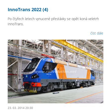
InnoTrans 2022 (4)
Po čtyřech letech vynucené přestávky se opět koná veletrh
InnoTrans.
číst dále
23. 03. 2014 20:30