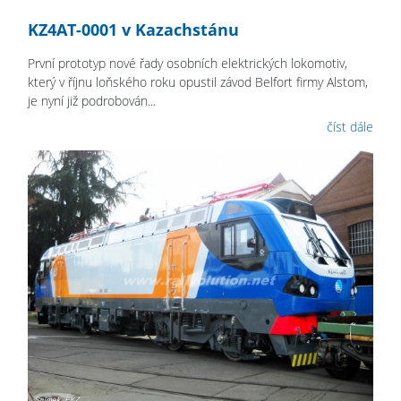
KZ4AT-0001 v Kazachstánu
První prototyp nové řady osobních elektrických lokomotiv,
který v říjnu loňského roku opustil závod Belfort firmy Alstom,
je nyní již podrobován...
číst dále