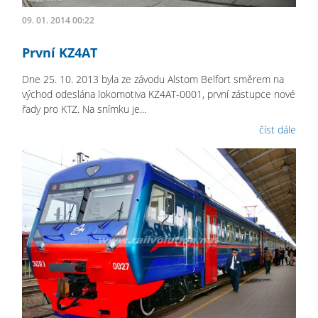
09. 01. 2014 00:22
První KZ4AT
Dne 25. 10. 2013 byla ze závodu Alstom Belfort směrem na
východ odeslána lokomotiva KZ4AT-0001, první zástupce nové
řady pro KTZ. Na snímku je...
číst dále