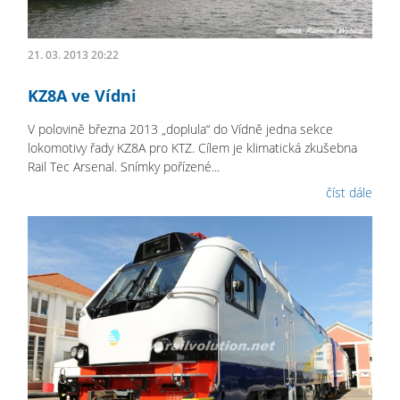
21. 03. 2013 20:22
KZ8A ve Vídni
V polovině března 2013 „doplula“ do Vídně jedna sekce
lokomotivy řady KZ8A pro KTZ. Cílem je klimatická zkušebna
Rail Tec Arsenal. Snímky pořízené...
číst dále