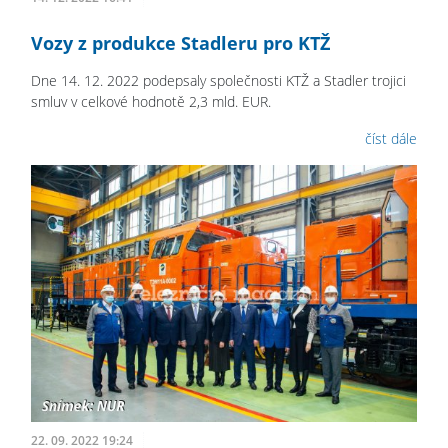
Vozy z produkce Stadleru pro KTŽ
Dne 14. 12. 2022 podepsaly společnosti KTŽ a Stadler trojici
smluv v celkové hodnotě 2,3 mld. EUR.
číst dále
22. 09. 2022 19:24