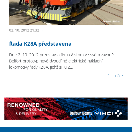
02. 10. 2012 21:32
Řada KZ8A představena
Dne 2. 10. 2012 představila firma Alstom ve svém závodě
Belfort prototyp nové dvoudílné elektrické nákladní
lokomotivy řady KZ8A, jichž si KTZ...
číst dále