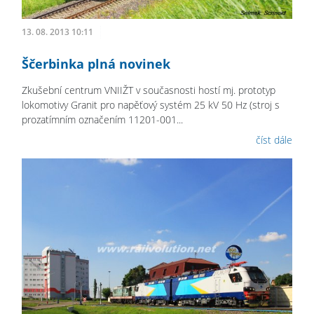
13. 08. 2013 10:11
Ščerbinka plná novinek
Zkušební centrum VNIIŽT v současnosti hostí mj. prototyp
lokomotivy Granit pro napěťový systém 25 kV 50 Hz (stroj s
prozatímním označením 11201-001...
číst dále