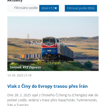
Aktuality
Filtrováno podle:
štítek
KTZ
Filtrovat podle štítků
14. 03. 2025 21:18
Vlak z Číny do Evropy trasou přes Írán
Dne 28. 2. 2025 vyjel z čínského Čcheng-tu (Chengdu) vlak do
polské Lodže, vedený v trase přes Kazachstán, Turkmenistán,
Írán a Turecko.