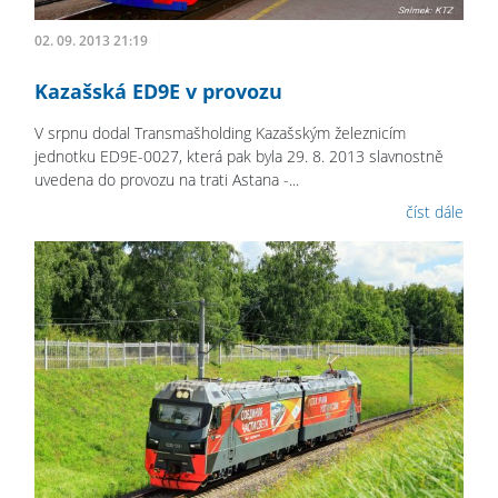
02. 09. 2013 21:19
Kazašská ED9E v provozu
V srpnu dodal Transmašholding Kazašským železnicím
jednotku ED9E-0027, která pak byla 29. 8. 2013 slavnostně
uvedena do provozu na trati Astana -...
číst dále