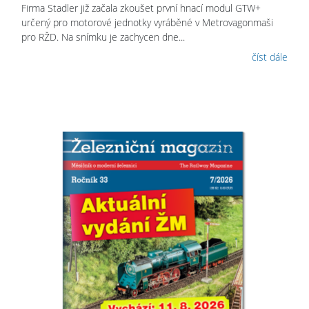
Firma Stadler již začala zkoušet první hnací modul GTW+
určený pro motorové jednotky vyráběné v Metrovagonmaši
pro RŽD. Na snímku je zachycen dne...
číst dále