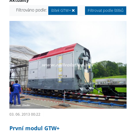
Aktuality
Filtrováno podle:
štítek
GTW+
Filtrovat podle štítků
03. 06. 2013 00:22
První modul GTW+