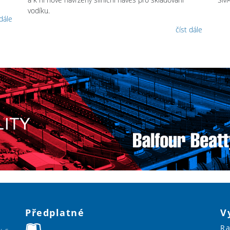
vodíku.
 dále
číst dále
Předplatné
V
Ra