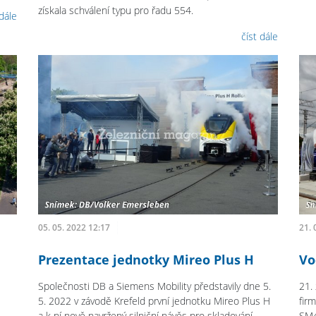
získala schválení typu pro řadu 554.
 dále
číst dále
05. 05. 2022 12:17
21. 
Prezentace jednotky Mireo Plus H
Vo
Společnosti DB a Siemens Mobility představily dne 5.
21.
5. 2022 v závodě Krefeld první jednotku Mireo Plus H
fir
a k ní nově navržený silniční návěs pro skladování
SM4