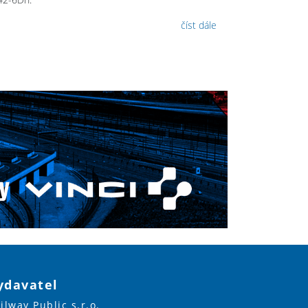
číst dále
ydavatel
ilway Public s.r.o.