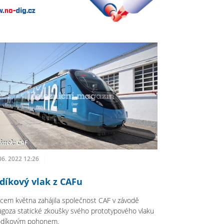
06. 2022 12:26
díkový vlak z CAFu
cem května zahájila společnost CAF v závodě
agoza statické zkoušky svého prototypového vlaku
odíkovým pohonem.