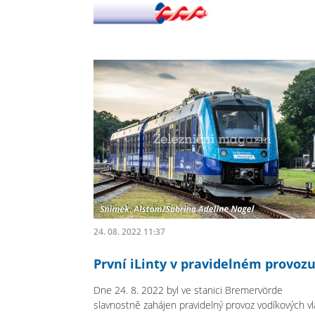
24. 08. 2022 11:37
První iLinty v pravidelném provoz
Dne 24. 8. 2022 byl ve stanici Bremervörde
slavnostně zahájen pravidelný provoz vodíkových vl