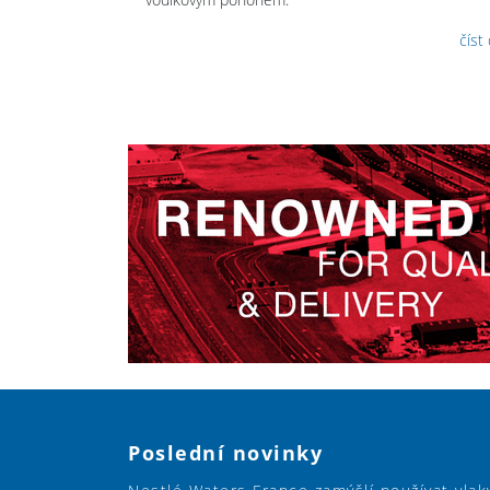
číst
Poslední novinky