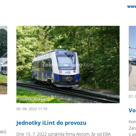
01. 
06. 08. 2022 11:10
Vo
u
Kon
Jednotky iLint do provozu
Zar
aků.
Dne 15. 7. 2022 oznámila firma Alstom, že od EBA
s v