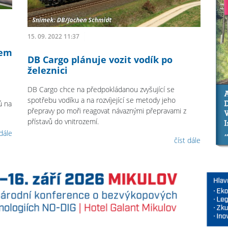
15. 09. 2022 11:37
nem
DB Cargo plánuje vozit vodík po
železnici
DB Cargo chce na předpokládanou zvyšující se
spotřebu vodíku a na rozvíjející se metody jeho
ů na
přepravy po moři reagovat návaznými přepravami z
přístavů do vnitrozemí.
 dále
číst dále