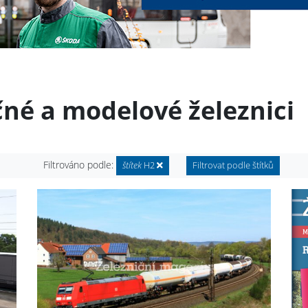
čné a modelové železnici
Filtrováno podle:
štítek
H2
Filtrovat podle štítků