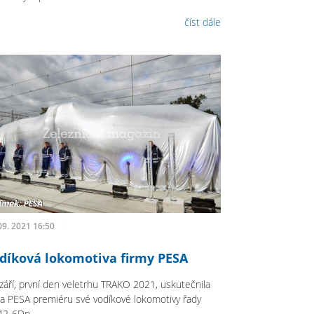
číst dále
09. 2021 16:50
díková lokomotiva firmy PESA
 září, první den veletrhu TRAKO 2021, uskutečnila
ma PESA premiéru své vodíkové lokomotivy řady
2-6Dn.