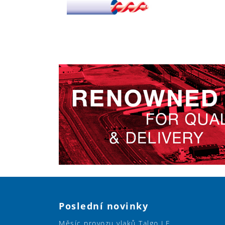
Poslední novinky
Měsíc provozu vlaků Talgo LE