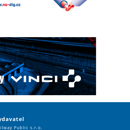
ydavatel
ilway Public s.r.o.