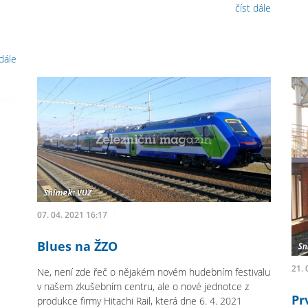
číst dále
 dále
07. 04. 2021 16:17
Blues na ŽZO
21. 
Ne, není zde řeč o nějakém novém hudebním festivalu
v našem zkušebním centru, ale o nové jednotce z
Pr
produkce firmy Hitachi Rail, která dne 6. 4. 2021