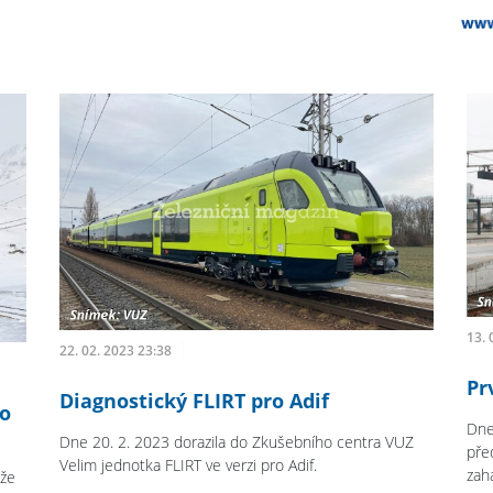
13. 
22. 02. 2023 23:38
Pr
Diagnostický FLIRT pro Adif
ro
Dne
Dne 20. 2. 2023 dorazila do Zkušebního centra VUZ
pře
Velim jednotka FLIRT ve verzi pro Adif.
zahá
 že