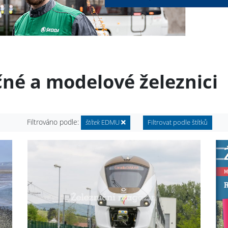
čné a modelové železnici
Filtrováno podle:
štítek
EDMU
Filtrovat podle štítků