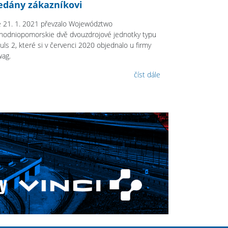
edány zákazníkovi
 21. 1. 2021 převzalo Województwo
hodniopomorskie dvě dvouzdrojové jednotky typu
uls 2, které si v červenci 2020 objednalo u firmy
wag.
číst dále