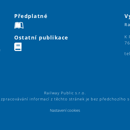
Předplatné
V
Ra
Ostatní publikace
K 
76
e
te
Railway Public s.r.o.
í zpracovávání informací z těchto stránek je bez předchozího 
Nastavení cookies