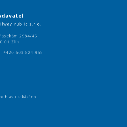
ydavatel
ilway Public s.r.o.
Pasekám 2984/45
0 01 Zlín
l. +420 603 824 955
souhlasu zakázáno.