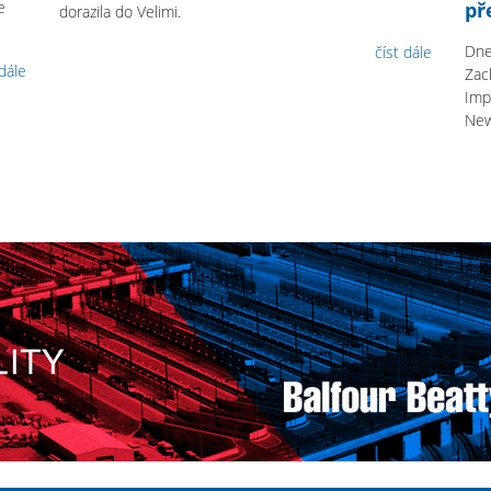
e
př
dorazila do Velimi.
Dne
číst dále
 dále
Zac
Imp
Ne