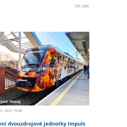
číst dále
01. 2021 15:45
vní dvouzdrojové jednotky Impuls