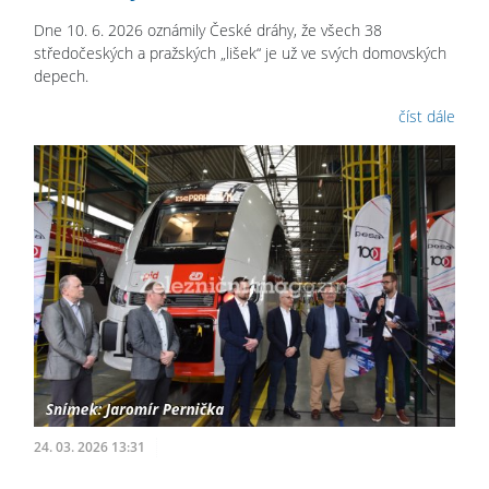
Dne 10. 6. 2026 oznámily České dráhy, že všech 38
středočeských a pražských „lišek“ je už ve svých domovských
depech.
číst dále
24. 03. 2026 13:31