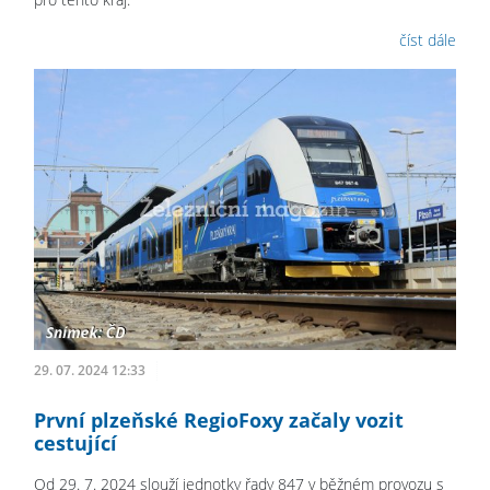
číst dále
29. 07. 2024 12:33
První plzeňské RegioFoxy začaly vozit
cestující
Od 29. 7. 2024 slouží jednotky řady 847 v běžném provozu s