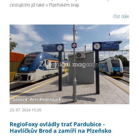
cestujícími již také v Plzeňském kraji.
číst dále
23. 07. 2024 15:26
RegioFoxy ovládly trať Pardubice -
Havlíčkův Brod a zamíří na Plzeňsko