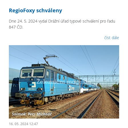
RegioFoxy schváleny
Dne 24. 5. 2024 vydal Drážní úřad typové schválení pro řadu
847 ČD.
číst dále
16. 05. 2024 12:47