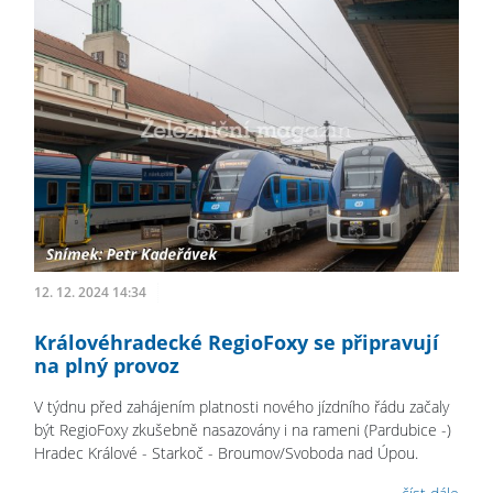
12. 12. 2024 14:34
Královéhradecké RegioFoxy se připravují
na plný provoz
V týdnu před zahájením platnosti nového jízdního řádu začaly
být RegioFoxy zkušebně nasazovány i na rameni (Pardubice -)
Hradec Králové - Starkoč - Broumov/Svoboda nad Úpou.