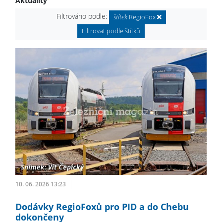
Aktuality
Filtrováno podle:
štítek
RegioFox
Filtrovat podle štítků
10. 06. 2026 13:23
Dodávky RegioFoxů pro PID a do Chebu
dokončeny