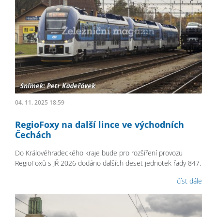
04. 11. 2025 18:59
RegioFoxy na další lince ve východních
Čechách
Do Královéhradeckého kraje bude pro rozšíření provozu
RegioFoxů s JŘ 2026 dodáno dalších deset jednotek řady 847.
číst dále