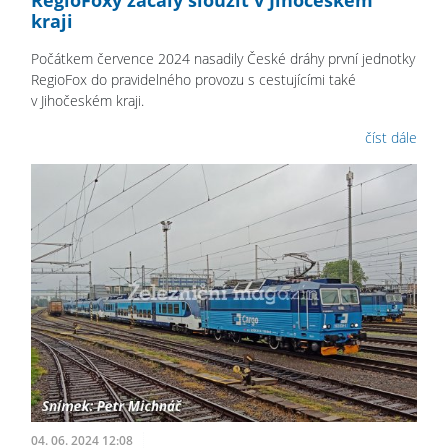
RegioFoxy začaly sloužit v Jihočeském
kraji
Počátkem července 2024 nasadily České dráhy první jednotky
RegioFox do pravidelného provozu s cestujícími také
v Jihočeském kraji.
číst dále
04. 06. 2024 12:08