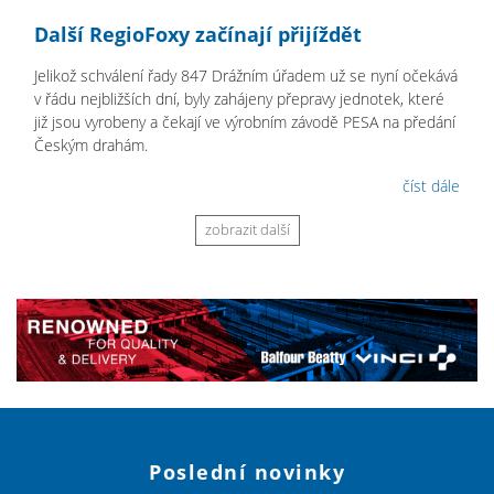
Další RegioFoxy začínají přijíždět
Jelikož schválení řady 847 Drážním úřadem už se nyní očekává
v řádu nejbližších dní, byly zahájeny přepravy jednotek, které
již jsou vyrobeny a čekají ve výrobním závodě PESA na předání
Českým drahám.
číst dále
zobrazit další
Poslední novinky