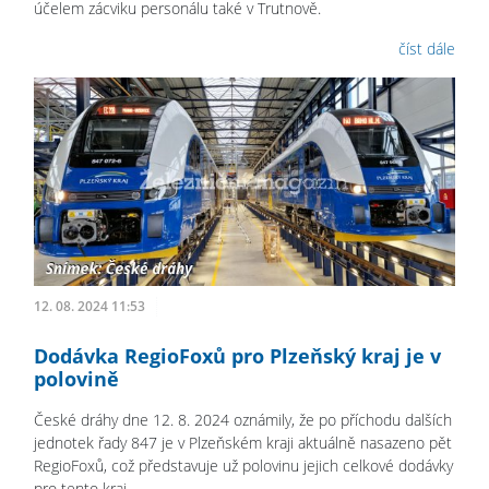
účelem zácviku personálu také v Trutnově.
číst dále
12. 08. 2024 11:53
Dodávka RegioFoxů pro Plzeňský kraj je v
polovině
České dráhy dne 12. 8. 2024 oznámily, že po příchodu dalších
jednotek řady 847 je v Plzeňském kraji aktuálně nasazeno pět
RegioFoxů, což představuje už polovinu jejich celkové dodávky
pro tento kraj.