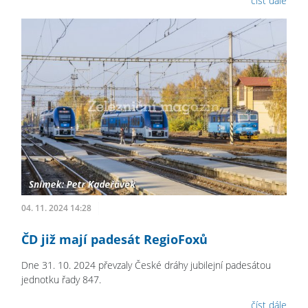
číst dále
04. 11. 2024 14:28
ČD již mají padesát RegioFoxů
Dne 31. 10. 2024 převzaly České dráhy jubilejní padesátou
jednotku řady 847.
číst dále