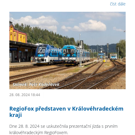
číst dále
28. 08. 2024 18:44
RegioFox představen v Královéhradeckém
kraji
Dne 28. 8. 2024 se uskutečnila prezentační jízda s prvním
královéhradeckým RegioFoxem.