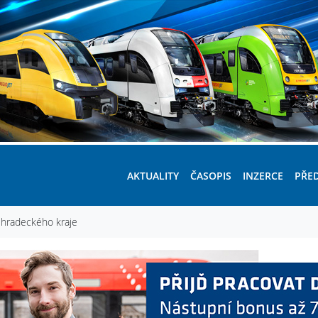
AKTUALITY
ČASOPIS
INZERCE
PŘE
éhradeckého kraje