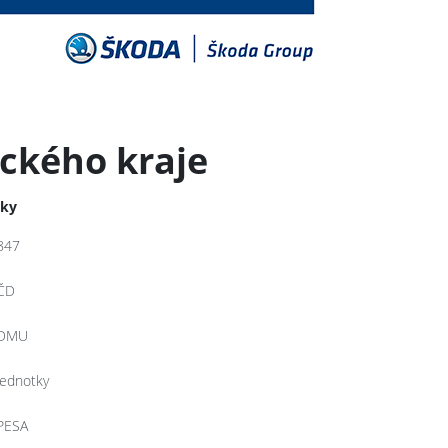
eckého kraje
tky
847
ČD
DMU
jednotky
PESA