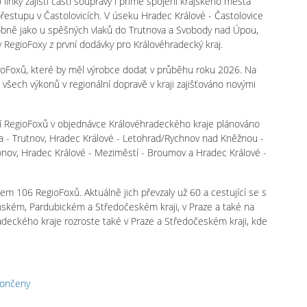
 linky zajistí částí soupravy i přímé spojení krajského města
estupu v Častolovicích. V úseku Hradec Králové - Častolovice
bně jako u spěšných vlaků do Trutnova a Svobody nad Úpou,
RegioFoxy z první dodávky pro Královéhradecký kraj.
gioFoxů, které by měl výrobce dodat v průběhu roku 2026. Na
všech výkonů v regionální dopravě v kraji zajišťováno novými
í RegioFoxů v objednávce Královéhradeckého kraje plánováno
aka - Trutnov, Hradec Králové - Letohrad/Rychnov nad Kněžnou -
ronov, Hradec Králové - Meziměstí - Broumov a Hradec Králové -
m 106 RegioFoxů. Aktuálně jich převzaly už 60 a cestující se s
ňském, Pardubickém a Středočeském kraji, v Praze a také na
adeckého kraje rozroste také v Praze a Středočeském kraji, kde
končeny