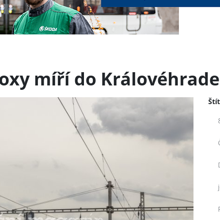
Foxy míří do Královéhrad
Ští