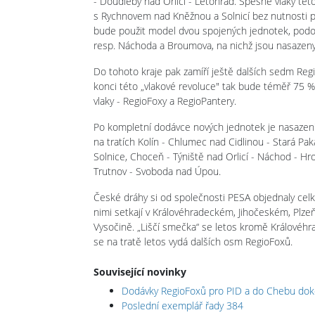
- Doudleby nad Orlicí - Letohrad. Spěšné vlaky této
s Rychnovem nad Kněžnou a Solnicí bez nutnosti př
bude použit model dvou spojených jednotek, podo
resp. Náchoda a Broumova, na nichž jsou nasazeny 
Do tohoto kraje pak zamíří ještě dalších sedm Re
konci této „vlakové revoluce" tak bude téměř 75 % 
vlaky - RegioFoxy a RegioPantery.
Po kompletní dodávce nových jednotek je nasazen
na tratích Kolín - Chlumec nad Cidlinou - Stará P
Solnice, Choceň - Týniště nad Orlicí - Náchod - H
Trutnov - Svoboda nad Úpou.
České dráhy si od společnosti PESA objednaly celke
nimi setkají v Královéhradeckém, Jihočeském, Plze
Vysočině. „Liščí smečka“ se letos kromě Královéhr
se na tratě letos vydá dalších osm RegioFoxů.
Související novinky
Dodávky RegioFoxů pro PID a do Chebu do
Poslední exemplář řady 384