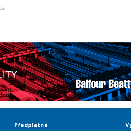
ozu
Předplatné
V