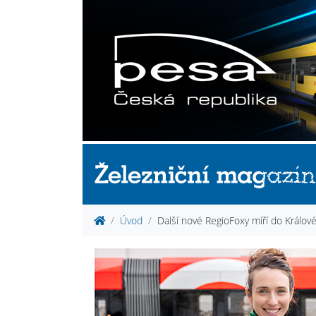
Úvod
Další nové RegioFoxy míří do Králov