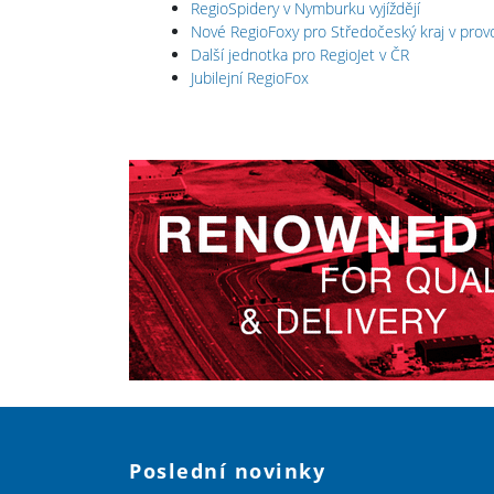
RegioSpidery v Nymburku vyjíždějí
Nové RegioFoxy pro Středočeský kraj v prov
Další jednotka pro RegioJet v ČR
Jubilejní RegioFox
Poslední novinky