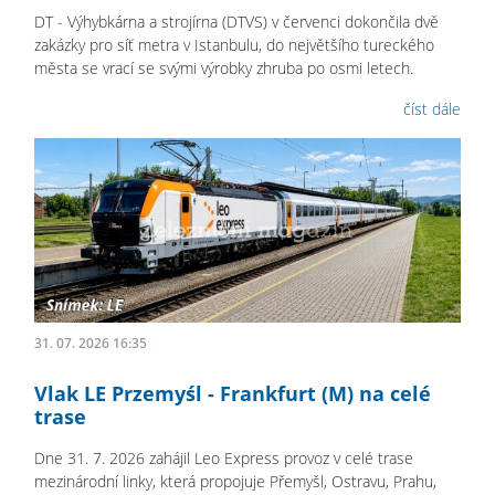
DT - Výhybkárna a strojírna (DTVS) v červenci dokončila dvě
zakázky pro síť metra v Istanbulu, do největšího tureckého
města se vrací se svými výrobky zhruba po osmi letech.
číst dále
31. 07. 2026 16:35
Vlak LE Przemyśl - Frankfurt (M) na celé
trase
Dne 31. 7. 2026 zahájil Leo Express provoz v celé trase
mezinárodní linky, která propojuje Přemyšl, Ostravu, Prahu,