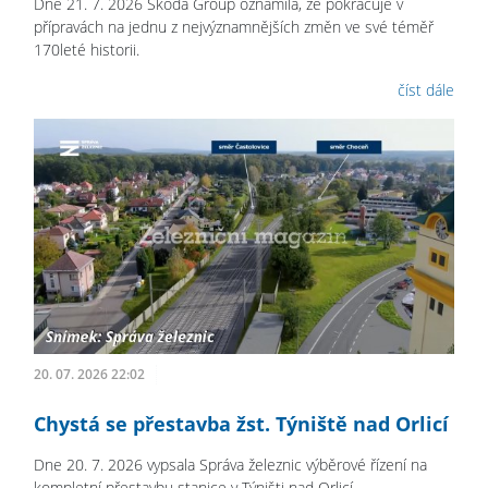
Dne 21. 7. 2026 Škoda Group oznámila, že pokračuje v
přípravách na jednu z nejvýznamnějších změn ve své téměř
170leté historii.
číst dále
20. 07. 2026 22:02
Chystá se přestavba žst. Týniště nad Orlicí
Dne 20. 7. 2026 vypsala Správa železnic výběrové řízení na
kompletní přestavbu stanice v Týništi nad Orlicí.