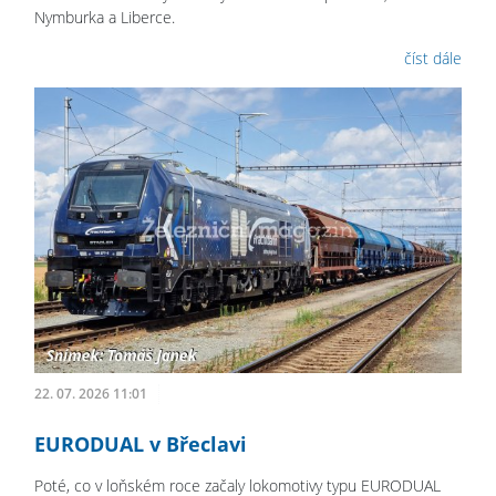
Nymburka a Liberce.
číst dále
22. 07. 2026 11:01
EURODUAL v Břeclavi
Poté, co v loňském roce začaly lokomotivy typu EURODUAL