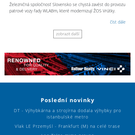
Železničná spoločnosť Slovensko se chystá zavést do provozu
patrové vozy řady WLABm, které modernizují ŽOS Vrútky.
číst dále
zobrazit další
Poslední novinky
DT - Výhybkárna a strojírna dodala výhybky pro
istanbulské metro
Vlak LE Przemyśl - Frankfurt (M) na celé trase