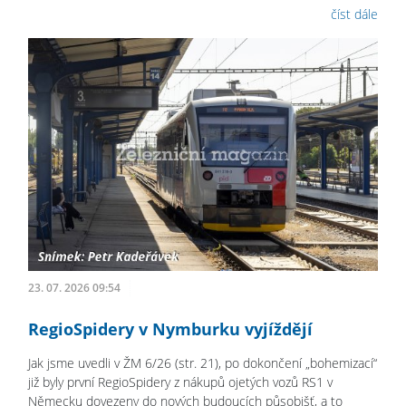
číst dále
23. 07. 2026 09:54
RegioSpidery v Nymburku vyjíždějí
Jak jsme uvedli v ŽM 6/26 (str. 21), po dokončení „bohemizací“
již byly první RegioSpidery z nákupů ojetých vozů RS1 v
Německu dovezeny do nových budoucích působišť, a to