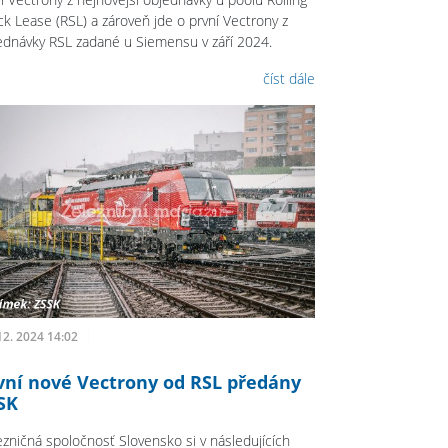
ck Lease (RSL) a zároveň jde o první Vectrony z
ednávky RSL zadané u Siemensu v září 2024.
číst dále
12. 2024 14:02
vní nové Vectrony od RSL předány
SK
ezničná spoločnosť Slovensko si v následujících