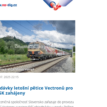
07. 2025 22:15
dávky letošní pětice Vectronů pro
SK zahájeny
ezničná spoločnosť Slovensko zařazuje do provozu
ší Vectrony z nejnovější objednávky u poolu Rolling