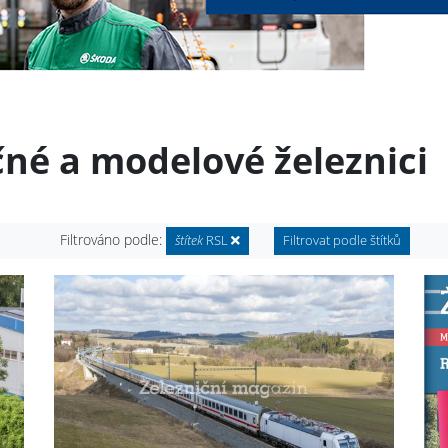
čné a modelové železnici
Filtrováno podle:
štítek
RSL
Filtrovat podle štítků