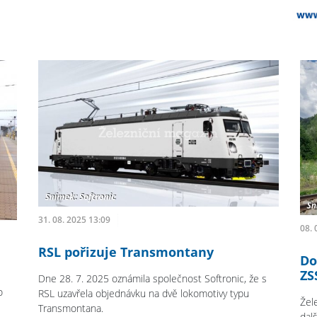
31. 08. 2025 13:09
08. 
RSL pořizuje Transmontany
Do
ZS
Dne 28. 7. 2025 oznámila společnost Softronic, že s
o
RSL uzavřela objednávku na dvě lokomotivy typu
Žel
Transmontana.
dal