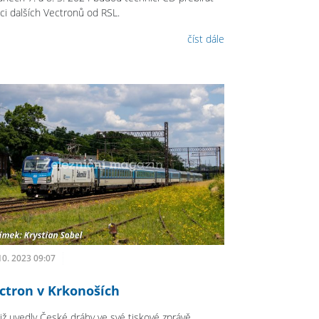
ici dalších Vectronů od RSL.
číst dále
10. 2023 09:07
ctron v Krkonoších
již uvedly České dráhy ve své tiskové zprávě,