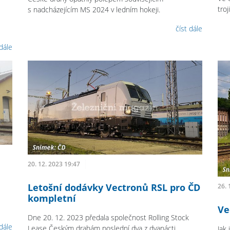
troj
s
nadcházejícím MS 2024 v ledním hokeji.
číst dále
 dále
20. 12. 2023 19:47
Letošní dodávky Vectronů RSL pro ČD
26. 
kompletní
Ve
Dne 20. 12. 2023 předala společnost Rolling Stock
 dále
Lease Českým drahám poslední dva z dvanácti
Jak 