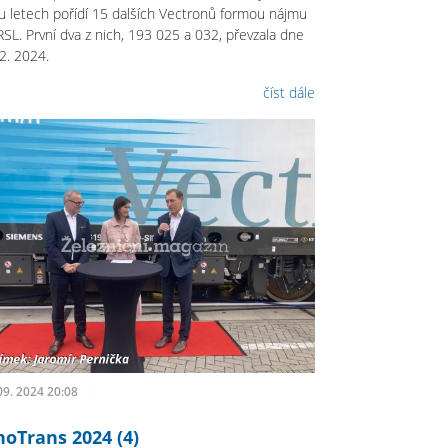
u letech pořídí 15 dalších Vectronů formou nájmu
RSL. První dva z nich, 193 025 a 032, převzala dne
2. 2024.
číst dále
09. 2024 20:08
noTrans 2024 (4)