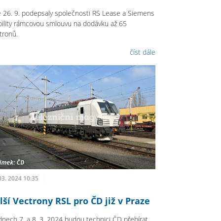
 26. 9. podepsaly společnosti RS Lease a Siemens
ility rámcovou smlouvu na dodávku až 65
tronů.
číst dále
03. 2024 10:35
lší Vectrony RSL pro ČD již v Praze
dnech 7. a 8. 3. 2024 budou technici ČD přebírat