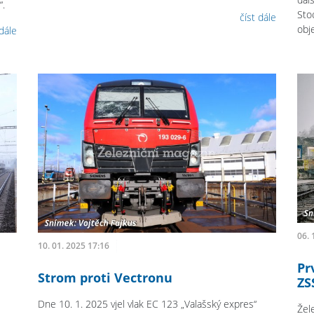
“.
Sto
číst dále
obj
 dále
06. 
10. 01. 2025 17:16
Pr
Strom proti Vectronu
ZS
Dne 10. 1. 2025 vjel vlak EC 123 „Valašský expres“
Žel