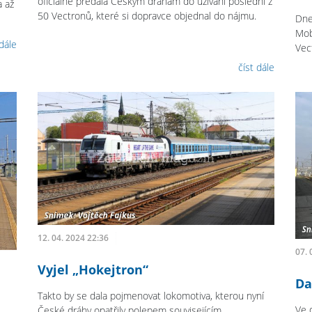
oficiálně předala Českým drahám do užívání poslední z
 až
50 Vectronů, které si dopravce objednal do nájmu.
Dne
Mob
 dále
Vec
číst dále
12. 04. 2024 22:36
07. 
Vyjel „Hokejtron“
Da
Takto by se dala pojmenovat lokomotiva, kterou nyní
Ve 
České dráhy opatřily polepem souvisejícím