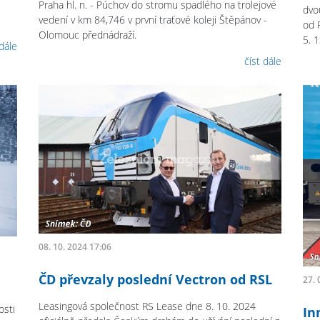
Praha hl. n. - Púchov do stromu spadlého na trolejové
dvo
vedení v km 84,746 v první traťové koleji Štěpánov -
od 
Olomouc přednádraží.
5. 1
 dále
číst dále
08. 10. 2024 17:06
ČD převzaly poslední Vectron od RSL
27. 
Leasingová společnost RS Lease dne 8. 10. 2024
osti
In