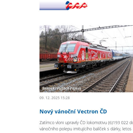
09. 12. 2025 15:28
Nový vánoční Vectron ČD
Zatímco vloni upravily ČD lokomotivu (6)193 022 d
vánočního polepu imitujícího balíček s dárky, letos