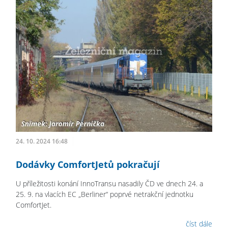
24. 10. 2024 16:48
Dodávky ComfortJetů pokračují
U příležitosti konání InnoTransu nasadily ČD ve dnech 24. a
25. 9. na vlacích EC „Berliner“ poprvé netrakční jednotku
ComfortJet.
číst dále