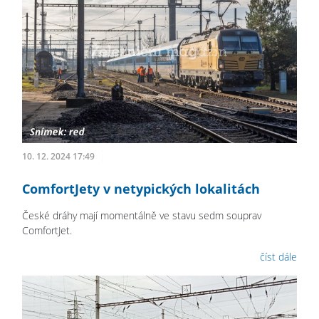
10. 12. 2024 17:49
ComfortJety v netypických lokalitách
České dráhy mají momentálně ve stavu sedm souprav
ComfortJet.
číst dále