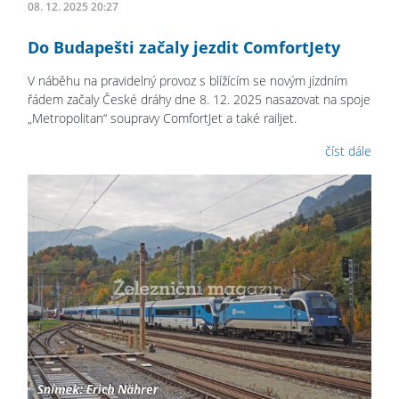
08. 12. 2025 20:27
Do Budapešti začaly jezdit ComfortJety
V náběhu na pravidelný provoz s blížícím se novým jízdním
řádem začaly České dráhy dne 8. 12. 2025 nasazovat na spoje
„Metropolitan“ soupravy ComfortJet a také railjet.
číst dále