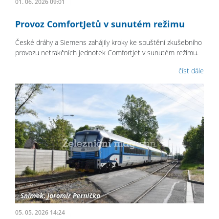
01. 06. 2026 09:01
Provoz ComfortJetů v sunutém režimu
České dráhy a Siemens zahájily kroky ke spuštění zkušebního
provozu netrakčních jednotek ComfortJet v sunutém režimu.
číst dále
05. 05. 2026 14:24