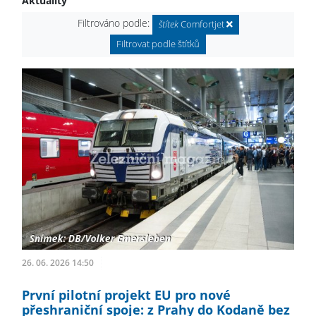
Aktuality
Filtrováno podle:
štítek
Comfortjet
Filtrovat podle štítků
26. 06. 2026 14:50
První pilotní projekt EU pro nové
přeshraniční spoje: z Prahy do Kodaně bez