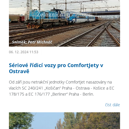
06. 12. 2024 11:53
Sériové řídicí vozy pro ComfortJety v
Ostravě
Od září jsou netrakční jednotky ComfortJet nasazovány na
vlacích SC 240/241 „Košičan“ Praha - Ostrava - Košice a EC
178/175 a EC 176/177 „Berliner“ Praha - Berlin.
číst dále