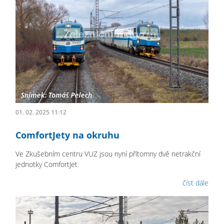
01. 02. 2025 11:12
ComfortJety na okruhu
Ve Zkušebním centru VUZ jsou nyní přítomny dvě netrakční
jednotky ComfortJet.
číst dále