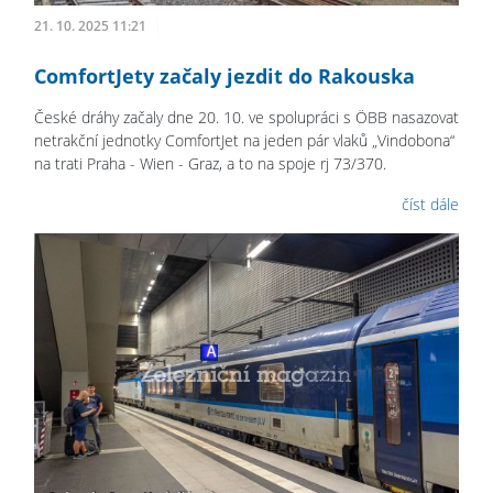
21. 10. 2025 11:21
ComfortJety začaly jezdit do Rakouska
České dráhy začaly dne 20. 10. ve spolupráci s ÖBB nasazovat
netrakční jednotky ComfortJet na jeden pár vlaků „Vindobona“
na trati Praha - Wien - Graz, a to na spoje rj 73/370.
číst dále