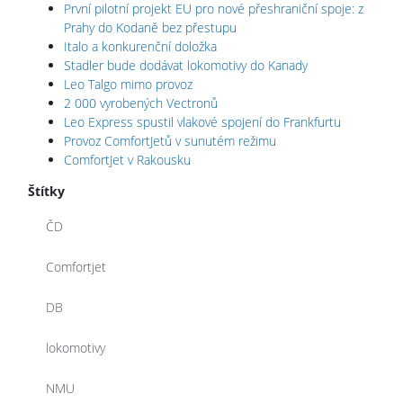
První pilotní projekt EU pro nové přeshraniční spoje: z
Prahy do Kodaně bez přestupu
Italo a konkurenční doložka
Stadler bude dodávat lokomotivy do Kanady
Leo Talgo mimo provoz
2 000 vyrobených Vectronů
Leo Express spustil vlakové spojení do Frankfurtu
Provoz ComfortJetů v sunutém režimu
ComfortJet v Rakousku
Štítky
ČD
Comfortjet
DB
lokomotivy
NMU