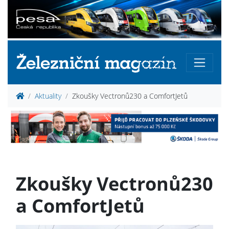
Aktuality
Zkoušky Vectronů230 a ComfortJetů
Zkoušky Vectronů230
a ComfortJetů