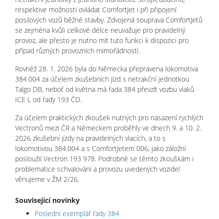
respektive možnosti ovládat ComfortJet i při připojení
posilových vozů běžné stavby. Zdvojená souprava ComfortJetů
se zejména kvůli celkové délce neuvažuje pro pravidelný
provoz, ale přesto je nutno mít tuto funkci k dispozici pro
případ různých provozních mimořádností.
Rovněž 28. 1. 2026 byla do Německa přepravena lokomotiva
384.004 za účelem zkušebních jízd s netrakční jednotkou
Talgo DB, neboť od května má řada 384 převzít vozbu vlaků
ICE L od řady 193 ČD.
Za účelem praktických zkoušek nutných pro nasazení rychlých
Vectronů mezi ČR a Německem proběhly ve dnech 9. a 10. 2.
2026 zkušební jízdy na pravidelných vlacích, a to s
lokomotivou 384.004 a s ComfortJetem 006; jako záložní
posloužil Vectron 193 978. Podrobně se těmto zkouškám i
problematice schvalování a provozu uvedených vozidel
věnujeme v ŽM 2/26.
Související novinky
Poslední exemplář řady 384