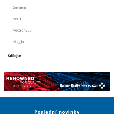
Siemens
Vectron
Vectron230
Viaggio
Sdílejte
Poslední novinky