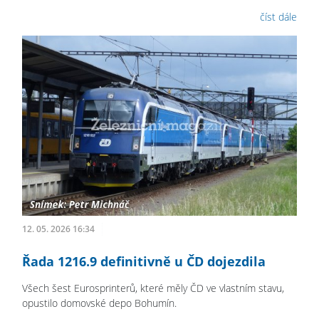
číst dále
12. 05. 2026 16:34
Řada 1216.9 definitivně u ČD dojezdila
Všech šest Eurosprinterů, které měly ČD ve vlastním stavu,
opustilo domovské depo Bohumín.