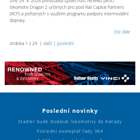
Dne 24. 4. 2026 představila společnost NEWAG pětici
lokomotiv Dragon 2 určených pro pool Rail Capital Partners
(RCP) a pořízených s využitím programu podpory intermodální
dopravy.
číst dále
stránka 1 z 29 |
další
|
poslední
Poslední novinky
Stadler bude dodávat lokomotivy do Kanady
Poslední exemplář řady 384