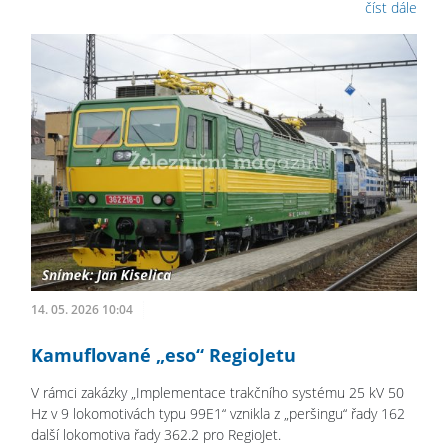
číst dále
14. 05. 2026 10:04
Kamuflované „eso“ RegioJetu
V rámci zakázky „Implementace trakčního systému 25 kV 50
Hz v 9 lokomotivách typu 99E1“ vznikla z „peršingu“ řady 162
další lokomotiva řady 362.2 pro RegioJet.