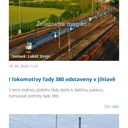
19. 06. 2026 11:23
I lokomotivy řady 380 odstaveny v Jihlavě
S letní změnou jízdního řádu došlo k dalšímu poklesu
turnusové potřeby řady 380.
číst dále