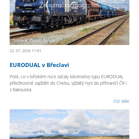
22. 07. 2026 11:01
EURODUAL v Břeclavi
Poté, co v loňském roce začaly lokomotivy typu EURODUAL
příležitostně zajíždět do Chebu, vjíždějí nyní do příhraničí ČR i
z Rakouska.
číst dále