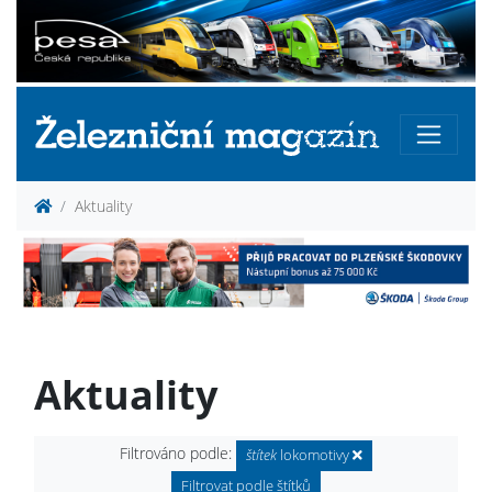
Aktuality
Aktuality
Filtrováno podle:
štítek
lokomotivy
Filtrovat podle štítků