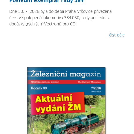
Poslední exemplář řady 384
Dne 30. 7. 2026 byla do depa Praha-Vršovice přivezena
čerstvě polepená lokomotiva 384.050, tedy poslední z
dodávky „rychlých“ Vectronů pro ČD.
číst dále