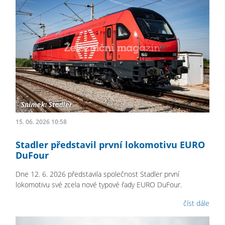
15. 06. 2026 10:58
Stadler představil první lokomotivu EURO
DuFour
Dne 12. 6. 2026 představila společnost Stadler první
lokomotivu své zcela nové typové řady EURO DuFour.
číst dále