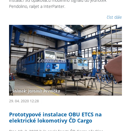
instalaci 5G opakovačů mobilního signálu do jednotek
Pendolino, railjet a InterPanter.
číst dále
29. 04. 2020 12:28
Prototypové instalace OBU ETCS na
elektrické lokomotivy ČD Cargo