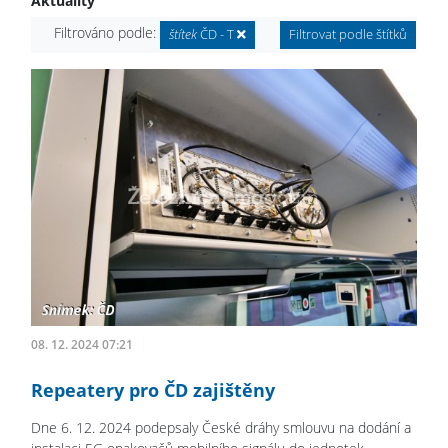
Aktuality
Filtrováno podle:
štítek
ČD - T
Filtrovat podle štítků
08. 12. 2024 07:21
Repeatery pro ČD zajištěny
Dne 6. 12. 2024 podepsaly České dráhy smlouvu na dodání a