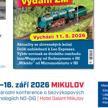
v
,
 dále