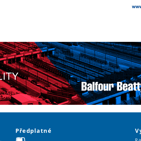
Předplatné
V
Ra