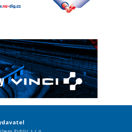
ydavatel
ilway Public s.r.o.