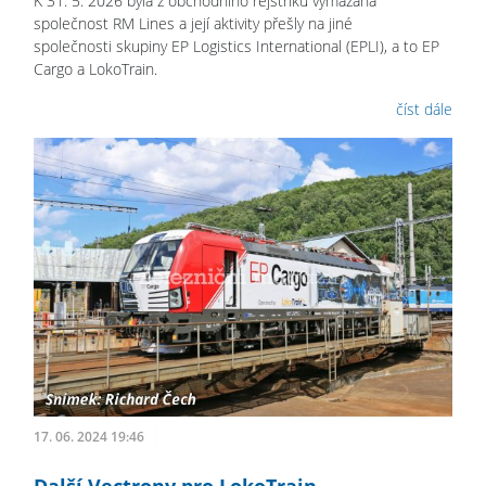
K 31. 5. 2026 byla z obchodního rejstříku vymazána
společnost RM Lines a její aktivity přešly na jiné
společnosti skupiny EP Logistics International (EPLI), a to EP
Cargo a LokoTrain.
číst dále
17. 06. 2024 19:46