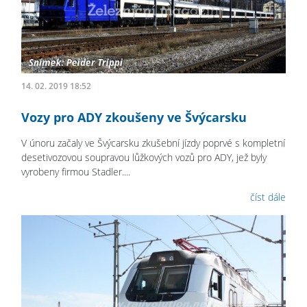
14. 02. 2019 18:52
Vozy pro ADY zkoušeny ve Švýcarsku
V únoru začaly ve Švýcarsku zkušební jízdy poprvé s kompletní
desetivozovou soupravou lůžkových vozů pro ADY, jež byly
vyrobeny firmou Stadler....
číst dále