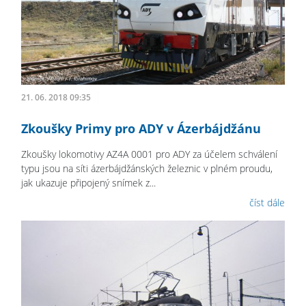
21. 06. 2018 09:35
Zkoušky Primy pro ADY v Ázerbájdžánu
Zkoušky lokomotivy AZ4A 0001 pro ADY za účelem schválení
typu jsou na síti ázerbájdžánských železnic v plném proudu,
jak ukazuje připojený snímek z...
číst dále