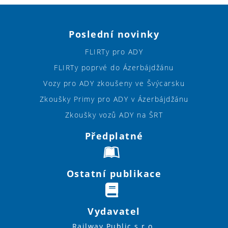
Poslední novinky
FLIRTy pro ADY
FLIRTy poprvé do Ázerbájdžánu
Vozy pro ADY zkoušeny ve Švýcarsku
Zkoušky Primy pro ADY v Ázerbájdžánu
Zkoušky vozů ADY na ŠRT
Předplatné
Ostatní publikace
Vydavatel
Railway Public s.r.o.