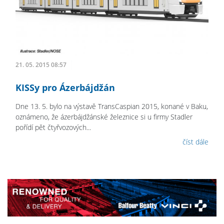
21. 05. 2015 08:57
KISSy pro Ázerbájdžán
Dne 13. 5. bylo na výstavě TransCaspian 2015, konané v Baku,
oznámeno, že ázerbájdžánské železnice si u firmy Stadler
pořídí pět čtyřvozových...
číst dále