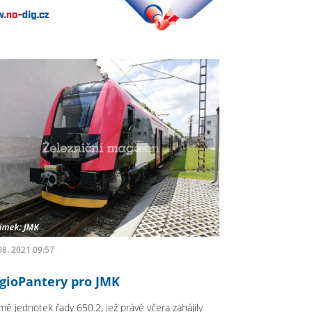
08. 2021 09:57
gioPantery pro JMK
mě jednotek řady 650.2, jež právě včera zahájily