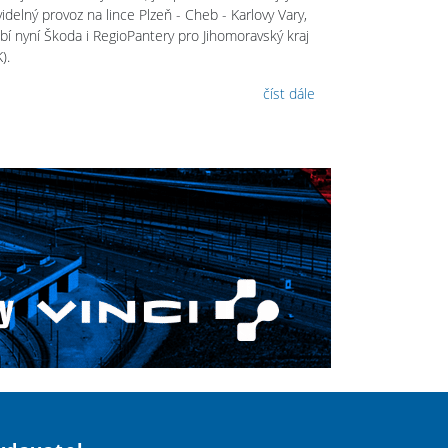
idelný provoz na lince Plzeň - Cheb - Karlovy Vary,
ábí nyní Škoda i RegioPantery pro Jihomoravský kraj
).
číst dále