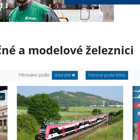
čné a modelové železnici
Filtrováno podle:
štítek
JMK
Filtrovat podle štítků