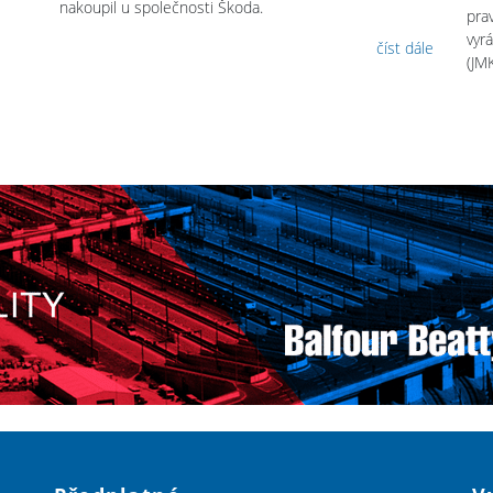
nakoupil u společnosti Škoda.
prav
vyr
číst dále
(JMK