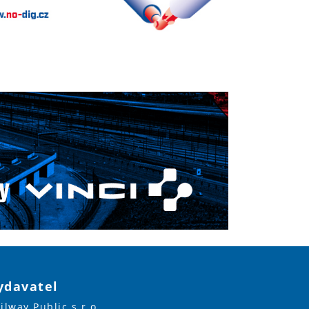
ydavatel
ilway Public s.r.o.