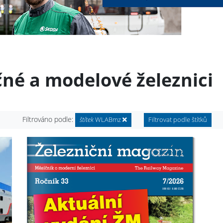
čné a modelové železnici
Filtrováno podle:
štítek
WLABmz
Filtrovat podle štítků