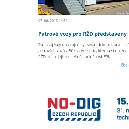
07. 06. 2013 14:32
Patrové vozy pro RŽD představeny
Tverskoj vagonostrojitělnyj zavod dokončil prvních 
patrových vozů z 50kusové série, kterou si objedna
RŽD, resp. jejich dceřiná společnost FPK...
číst