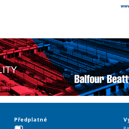
Předplatné
V
Ra