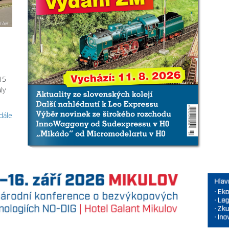
15
ly
 dále