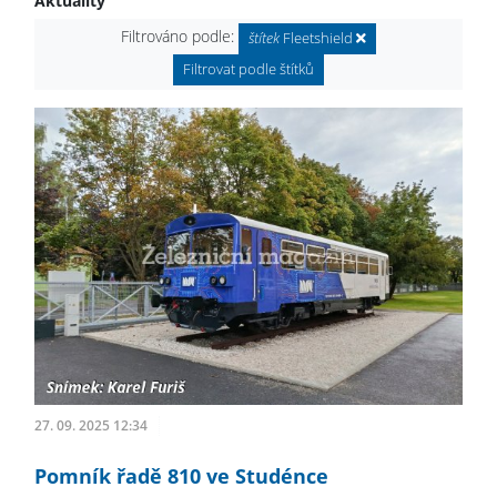
Aktuality
Filtrováno podle:
štítek
Fleetshield
Filtrovat podle štítků
27. 09. 2025 12:34
Pomník řadě 810 ve Studénce