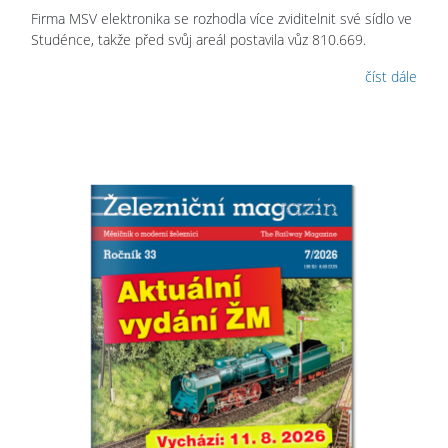
Firma MSV elektronika se rozhodla více zviditelnit své sídlo ve
Studénce, takže před svůj areál postavila vůz 810.669.
číst dále