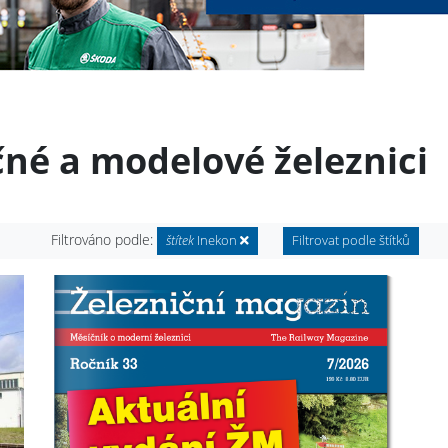
čné a modelové železnici
Filtrováno podle:
štítek
Inekon
Filtrovat podle štítků