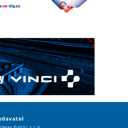
ydavatel
ilway Public s.r.o.