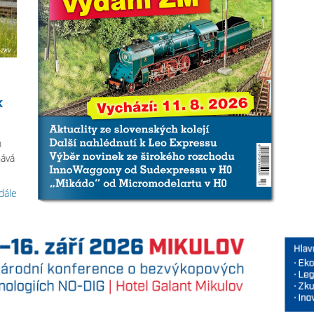
k
m
ává
 dále