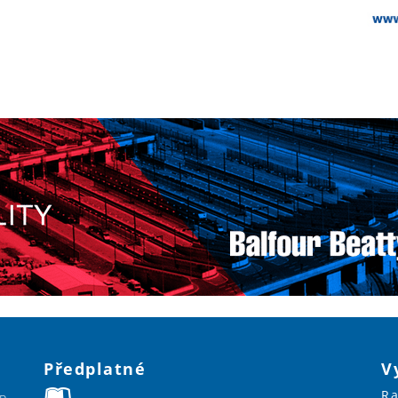
Předplatné
V
Ra