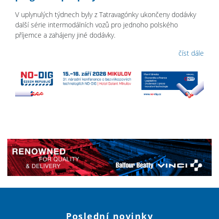
V uplynulých týdnech byly z Tatravagónky ukončeny dodávky
další série intermodálních vozů pro jednoho polského
příjemce a zahájeny jiné dodávky.
číst dále
Poslední novinky