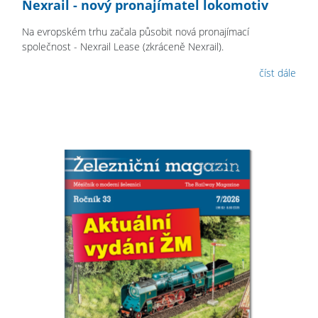
Nexrail - nový pronajímatel lokomotiv
Na evropském trhu začala působit nová pronajímací
společnost - Nexrail Lease (zkráceně Nexrail).
číst dále