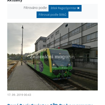
Aktuality
Filtrováno podle:
štítek
RegioSprinter
Filtrovat podle štítků
17. 09. 2019 00:43