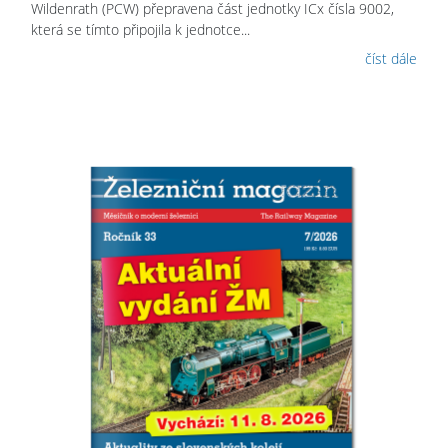
Wildenrath (PCW) přepravena část jednotky ICx čísla 9002,
která se tímto připojila k jednotce...
číst dále