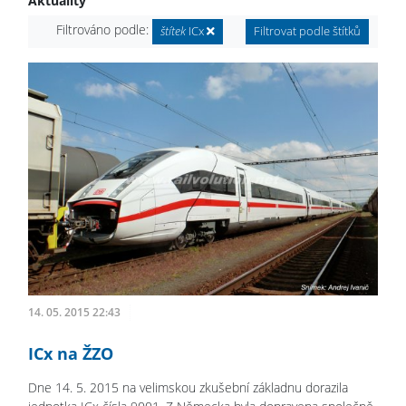
Aktuality
Filtrováno podle:
štítek
ICx
Filtrovat podle štítků
14. 05. 2015 22:43
ICx na ŽZO
Dne 14. 5. 2015 na velimskou zkušební základnu dorazila