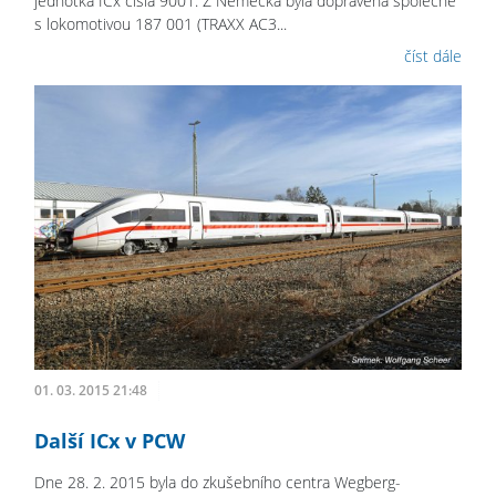
jednotka ICx čísla 9001. Z Německa byla dopravena společně
s lokomotivou 187 001 (TRAXX AC3...
číst dále
01. 03. 2015 21:48
Další ICx v PCW
Dne 28. 2. 2015 byla do zkušebního centra Wegberg-