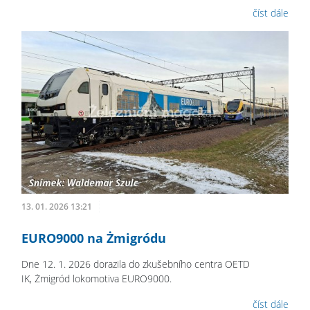
číst dále
13. 01. 2026 13:21
EURO9000 na Żmigródu
Dne 12. 1. 2026 dorazila do zkušebního centra OETD
IK, Żmigród lokomotiva EURO9000.
číst dále