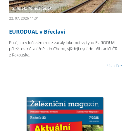
22. 07. 2026 11:01
EURODUAL v Břeclavi
Poté, co v loňském roce začaly lokomotivy typu EURODUAL
příležitostně zajíždět do Chebu, vjíždějí nyní do příhraničí ČR i
z Rakouska.
číst dále