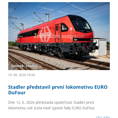
15. 06. 2026 10:58
Stadler představil první lokomotivu EURO
DuFour
Dne 12. 6. 2026 představila společnost Stadler první
lokomotivu své zcela nové typové řady EURO DuFour.
číst dále