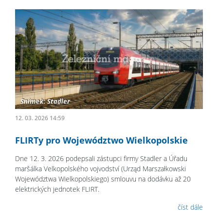
12. 03. 2026 14:59
FLIRTy pro Województwo Wielkopolskie
Dne 12. 3. 2026 podepsali zástupci firmy Stadler a Úřadu
maršálka Velkopolského vojvodství (Urząd Marszałkowski
Województwa Wielkopolskiego) smlouvu na dodávku až 20
elektrických jednotek FLIRT.
číst dále