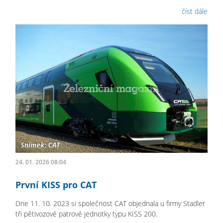
číst dále
24. 01. 2026 08:04
První KISS pro CAT
Dne 11. 10. 2023 si společnost CAT objednala u firmy Stadler
tři pětivozové patrové jednotky typu KISS 200.