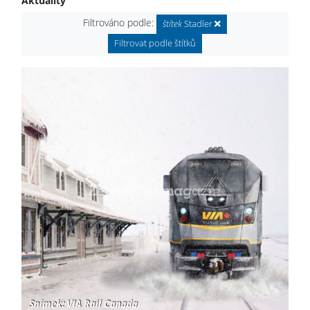
Aktuality
Filtrováno podle:
štítek
Stadler
Filtrovat podle štítků