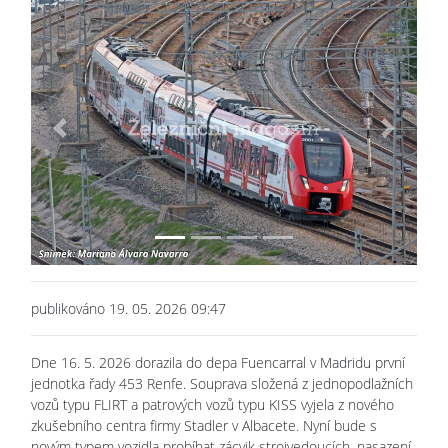
Previous
Next
publikováno 19. 05. 2026 09:47
Dne 16. 5. 2026 dorazila do depa Fuencarral v Madridu první
jednotka řady 453 Renfe. Souprava složená z jednopodlažních
vozů typu FLIRT a patrových vozů typu KISS vyjela z nového
zkušebního centra firmy Stadler v Albacete. Nyní bude s
novým typem vozidla probíhat zácvik strojvedoucích, nasazení