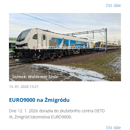
číst dále
13. 01. 2026 13:21
EURO9000 na Żmigródu
Dne 12. 1. 2026 dorazila do zkušebního centra OETD
IK, Żmigród lokomotiva EURO9000.
číst dále