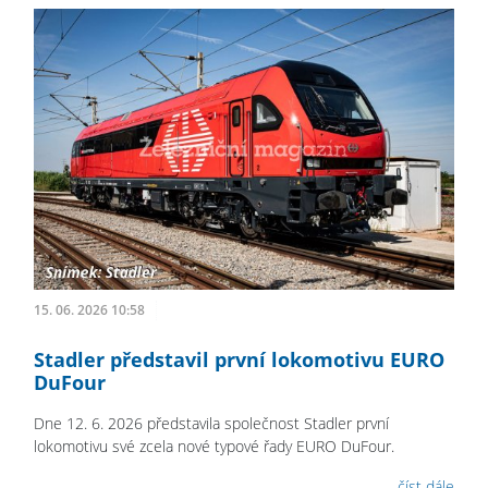
15. 06. 2026 10:58
Stadler představil první lokomotivu EURO
DuFour
Dne 12. 6. 2026 představila společnost Stadler první
lokomotivu své zcela nové typové řady EURO DuFour.
číst dále