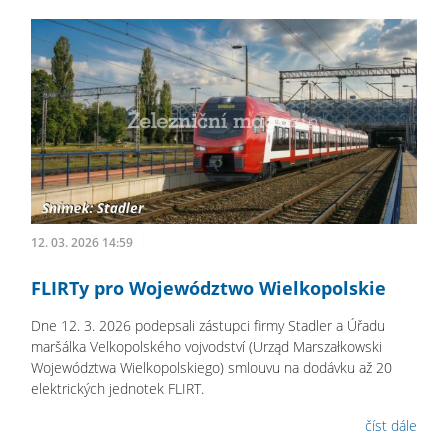
12. 03. 2026 14:59
FLIRTy pro Województwo Wielkopolskie
Dne 12. 3. 2026 podepsali zástupci firmy Stadler a Úřadu
maršálka Velkopolského vojvodství (Urząd Marszałkowski
Województwa Wielkopolskiego) smlouvu na dodávku až 20
elektrických jednotek FLIRT.
číst dále