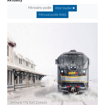
Aktuality
Filtrováno podle:
štítek
Stadler
Filtrovat podle štítků