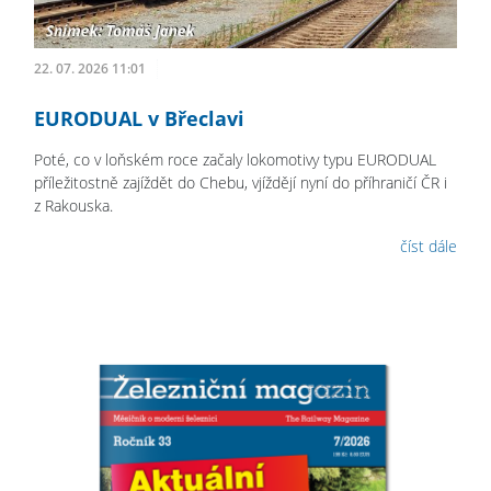
22. 07. 2026 11:01
EURODUAL v Břeclavi
Poté, co v loňském roce začaly lokomotivy typu EURODUAL
příležitostně zajíždět do Chebu, vjíždějí nyní do příhraničí ČR i
z Rakouska.
číst dále