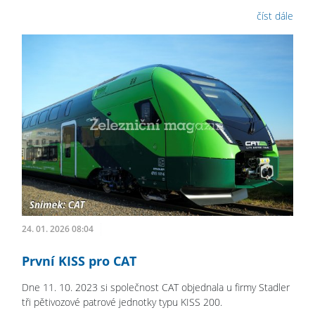
číst dále
24. 01. 2026 08:04
První KISS pro CAT
Dne 11. 10. 2023 si společnost CAT objednala u firmy Stadler
tři pětivozové patrové jednotky typu KISS 200.