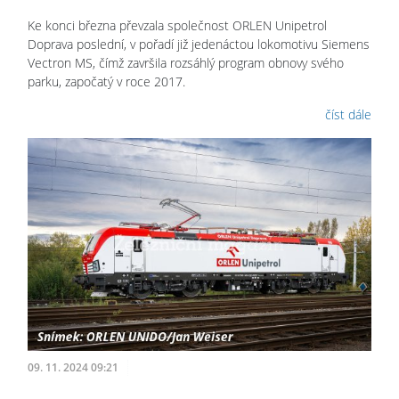
Ke konci března převzala společnost ORLEN Unipetrol
Doprava poslední, v pořadí již jedenáctou lokomotivu Siemens
Vectron MS, čímž završila rozsáhlý program obnovy svého
parku, započatý v roce 2017.
číst dále
09. 11. 2024 09:21