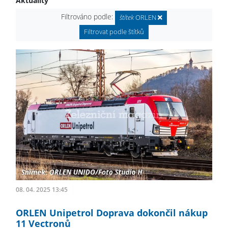
Aktuality
Filtrováno podle:
štítek
ORLEN
Filtrovat podle štítků
08. 04. 2025 13:45
ORLEN Unipetrol Doprava dokončil nákup
11 Vectronů