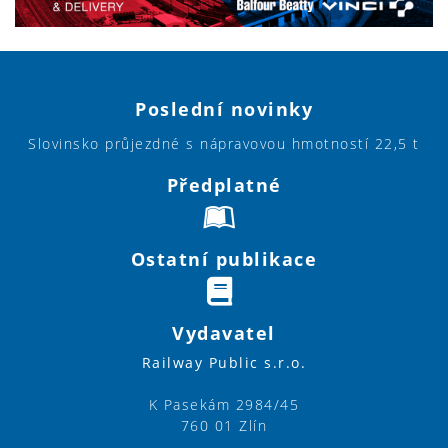
Poslední novinky
Slovinsko průjezdné s nápravovou hmotností 22,5 t
Předplatné
Ostatní publikace
Vydavatel
Railway Public s.r.o.
K Pasekám 2984/45
760 01 Zlín