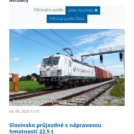
Aktuality
Filtrováno podle:
štítek
Slovinsko
Filtrovat podle štítků
04. 09. 2020 11:51
Slovinsko průjezdné s nápravovou
hmotností 22,5 t