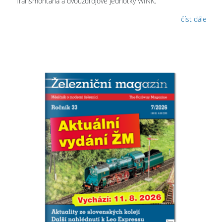
Transmontana a dvouzdrojové jednotky WINK.
číst dále