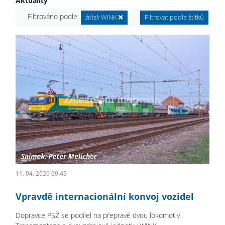
Aktuality
Filtrováno podle:
štítek
WINK
Filtrovat podle štítků
11. 04. 2020 09:45
Vpravdě internacionální konvoj vozidel
Dopravce PSŽ se podílel na přepravě dvou lokomotiv