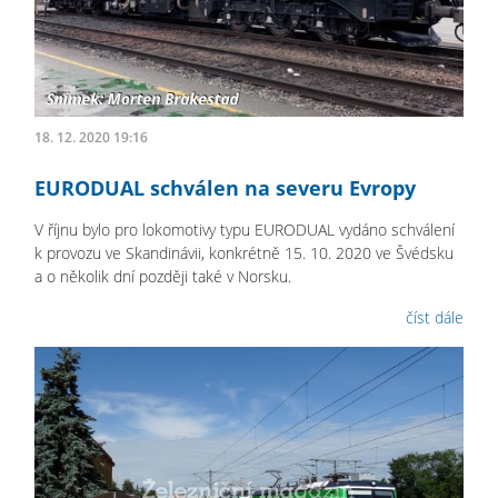
18. 12. 2020 19:16
EURODUAL schválen na severu Evropy
V říjnu bylo pro lokomotivy typu EURODUAL vydáno schválení
k provozu ve Skandinávii, konkrétně 15. 10. 2020 ve Švédsku
a o několik dní později také v Norsku.
číst dále