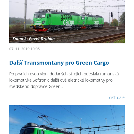
07. 11. 2019 10:05
Další Transmontany pro Green Cargo
Po prvních dvou vloni dodaných strojích odeslala rumunská
lokomotivka Softronic další dvě eletrické lokomotivy pro
švédského dopravce Green...
číst dále