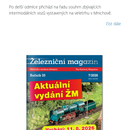
Po delší odmlce přichází na řadu souhrn zbývajících
intermodálních vozů vystavených na veletrhu v Mnichově.
číst dále