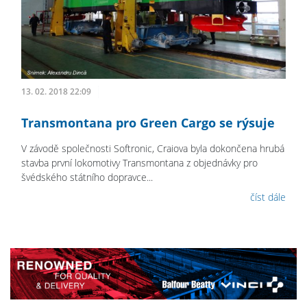
13. 02. 2018 22:09
Transmontana pro Green Cargo se rýsuje
V závodě společnosti Softronic, Craiova byla dokončena hrubá
stavba první lokomotivy Transmontana z objednávky pro
švédského státního dopravce...
číst dále