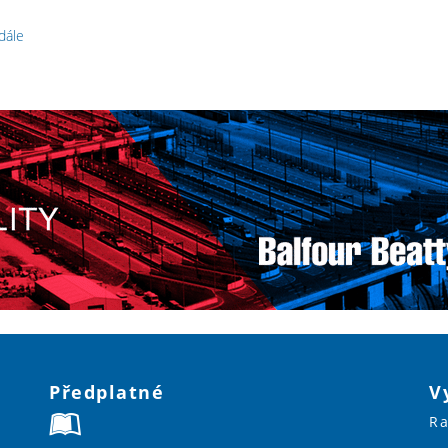
 dále
Předplatné
V
Ra