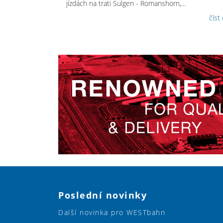
jízdách na trati Sulgen - Romanshorn,...
číst
Poslední novinky
Další novinka pro WESTbahn