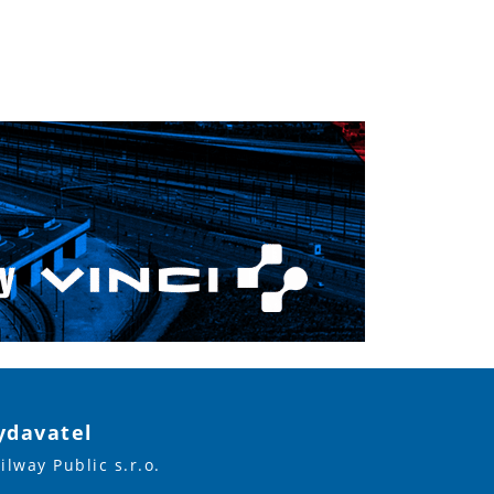
ydavatel
ilway Public s.r.o.