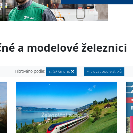
čné a modelové železnici
Filtrováno podle:
štítek
Giruno
Filtrovat podle štítků