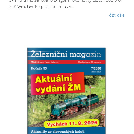
skříň prvního sériového Dragona, lokomotivy E6ACT-002 pro
STK Wrocław. Po pěti letech tak v...
číst dále