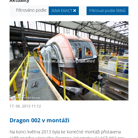
Aktuality
Filtrováno podle:
štítek
E6ACT
Filtrovat podle štítků
17. 06. 2013 11:12
Dragon 002 v montáži
Na konci května 2013 byla ke konečné montáži přistavena